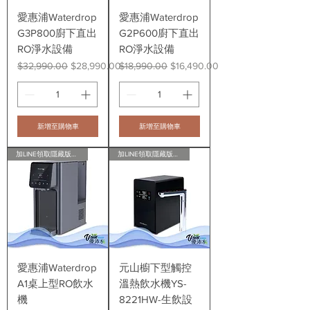
愛惠浦Waterdrop
愛惠浦Waterdrop
G3P800廚下直出
G2P600廚下直出
RO淨水設備
RO淨水設備
一般價格
促銷價格
一般價格
促銷價格
$32,990.00
$28,990.00
$18,990.00
$16,490.00
新增至購物車
新增至購物車
加LINE領取隱藏版會員折扣
加LINE領取隱藏版會員折扣
愛惠浦Waterdrop
元山櫥下型觸控
A1桌上型RO飲水
溫熱飲水機YS-
機
8221HW-生飲設