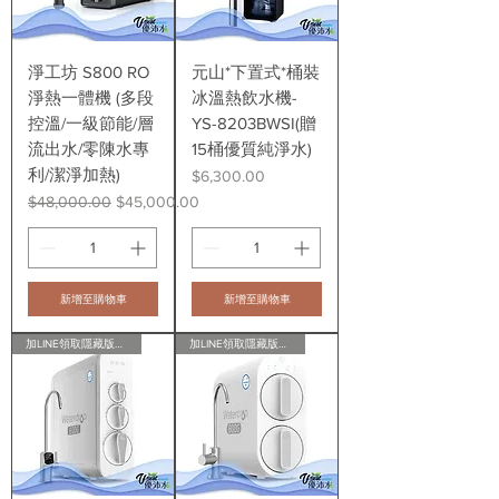
淨工坊 S800 RO
元山*下置式*桶裝
淨熱一體機 (多段
冰溫熱飲水機-
控溫/一級節能/層
YS-8203BWSI(贈
流出水/零陳水專
15桶優質純淨水)
利/潔淨加熱)
價格
$6,300.00
一般價格
促銷價格
$48,000.00
$45,000.00
新增至購物車
新增至購物車
加LINE領取隱藏版會員折扣
加LINE領取隱藏版會員折扣