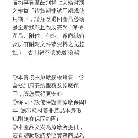
者均享有產品到貨七天鑑賞期
之權益〝鑑賞期非試用期或使
用期〞，請注意退回產品必須
是全新狀態且包裝完整 ( 保持
產品、附件、包裝、廠商紙箱
及所有附隨文件或資料之完整
性 ) ，否則恕不接受退(換)貨
。
◎本賣場由原廠授權銷售，含
全省到府安裝服務及原廠保
固，讓您買得更安心
◎保固：設備保證書原廠保固1
年 (濾芯耗材若非產品本身瑕
疵則無在保固範圍)
◎本產品文案為原廠所提供，
若有變動敬請參照實際商品為