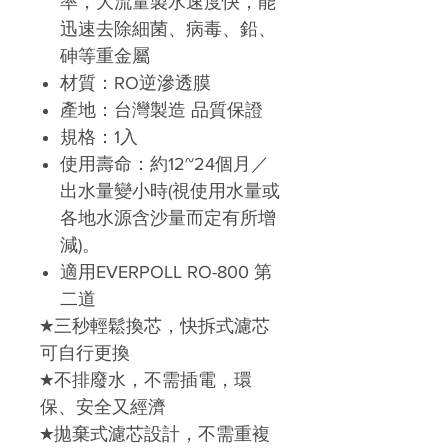
率，大流量製水速度快，能
迅速去除細菌、病毒、鉛、
砷等重金屬
材質：RO逆滲透膜
產地：台灣製造
品質保證
規格：
1
入
使用壽命：約12~24
個月／
出水量變小時
(
視使用水量或
各地水源含沙量而定有所增
減
)
。
適用
EVERPOLL RO-800
第
二道
★三秒輕鬆換芯，快拆式濾芯
可自行更換
★不排廢水，不需插電，環
保、安全又經濟
★拋棄式濾芯設計，不需重複