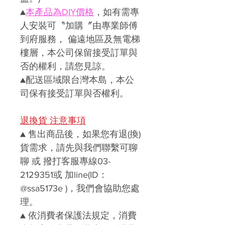
▲
本產品
為DIY價格
，如有需專
人安裝可〝加購〞由專業師傅
到府服務， 偏遠地區及無電梯
樓層，本公司保留接受訂單與
否的權利，請您見諒。
▲配送區域限台灣本島，本公
司保有接受訂單與否權利。
退換貨 注意事項
▲ 售出商品後，如果您有退(換)
貨需求，請先與我們聯繫可聊
聊 或 撥打客服專線03-
2129351或 加line(ID：
@ssa5173e )，我們會協助您處
理。
▲ 依消費者保護法規定，消費