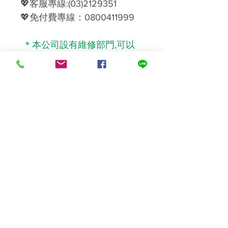
💖
客服專線
:(03)2129351
💖
免付費專線：
0800411999
＊本公司設有維修部門,可以
提供您優質的售後服務、維
修、保養、更換濾材＊
------------------------
感恩您的配合，祝您購物愉快
刷卡服務上線囉！
單筆消費滿3千以上可分3期，
滿1萬可分6期。
如需刷卡服務，請點連結
https://lin.ee/xH3PxUf
，洽詢
客服。