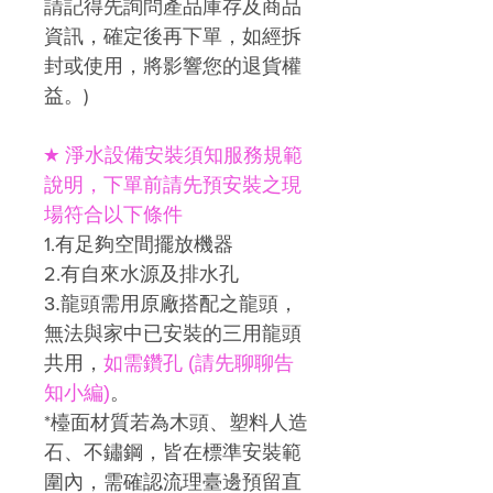
請記得先詢問產品庫存及商品
資訊，確定後再下單，如經拆
封或使用，將影響您的退貨權
益。)
★ 淨水設備安裝須知服務規範
說明，下單前請先預安裝之現
場符合以下條件
1.
有足夠空間擺放機器
2.
有自來水源及排水孔
3.
龍頭需用原廠搭配之龍頭，
無法與家中已安裝的三用龍頭
共用，
如需鑽孔
(請先聊聊告
知小編)
。
*
檯面材質若為木頭、塑料人造
石、不鏽鋼，皆在標準安裝範
圍內，需確認流理臺邊預留直