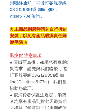
到聯絡通知，可撥打客服專線
03-2129351或 加line(ID：
@ssa5173e)洽詢。
★ 主商品到府時請勿自行拆封
安裝，以免有產品瑕疵責任歸
屬爭議 ★
退換貨 注意事項
▲
售出商品後，如果您有退(換)
貨需求，請先與我們聯繫
可 撥
打客服專線03-2129351或 加
line(ID：@ssa5173e )
，我們會
協助您處理。
▲
依消費者保護法規定，消費
者均享有產品到貨七天鑑賞期
之權益〝
鑑賞期非試用期或使