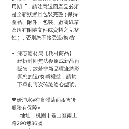
用期〞，請注意
退回產品必須
是全新狀態且包裝完整 ( 保持
產品、附件、包裝、廠商紙箱
及所有附隨文件或資料之完整
性 ) ，否則恕不接受退
(
換)
貨
濾芯濾材屬【耗材商品】一
經拆封即無法復原成新品再
販售，故若非新品瑕疵
將影
響您的退
(
換)
貨權益
，請於
下單前再次確認濾心型號。
💖
優沛水
⁕
有實體店面
⛪
售後
服務有保障
⁕
地址：桃園市龜山區南上
路290巷36號