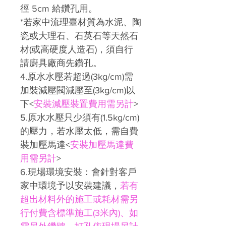
徑
5cm
給鑽孔用。
*
若家中流理臺材質為水泥、陶
瓷或大理石、石英石等天然石
材
(
或高硬度人造石
)
，須自行
請廚具廠商先鑽孔。
4.
原水水壓若超過
(3kg/cm)
需
加裝減壓閥減壓至
(3kg/cm)
以
下
<
安裝減壓裝置費用需另計
>
5.
原水水壓只少須有
(1.5kg/cm)
的壓力，若水壓太低，需自費
裝加壓馬達
<
安裝加壓馬達費
用需另計
>
6.
現場環境安裝：會針對客戶
家中環境予以安裝建議，
若有
超出材料外的施工或耗材需另
行付費含標準施工(3米內)、如