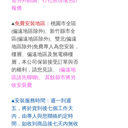
需另外鑽牆、打孔依現場另計
報價
▲
免費安裝地區：
桃園市全區
(
偏遠地區除外
)
、新竹縣市全
區
(
偏遠地區除外
)
、雙北
(
偏遠
地區除外
)
免費專人為您安裝
，
樓層
、
偏遠地區及無電梯樓
層，本公司保留接受訂單與否
的權利，請您見諒
。
(偏遠地
區請先聊聊)。 其餘縣市將另
收安裝費
▲安裝服務時間：週一到週
五，將於貨到後七個工作天
內，由專人與您聯絡約定時
間，如收到商品後七天內無收