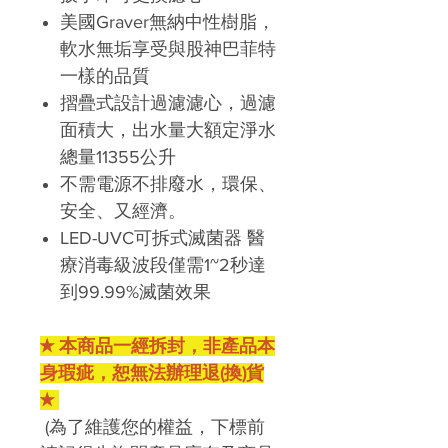
美國Graver無納中性樹脂，
軟水無垢享受與股神巴菲特
一樣的品質
摺疊式設計過濾濾心，過濾
面積大，出水量大
額定淨水
總量
11355
公升
不需電源不排廢水
，環保、
安全、又經濟。
LED-UVC可拆式滅菌器 醫
療消毒級波段僅需1~2秒達
到99.99%滅菌效果
★ 本商品一經拆封，非產品本
身瑕疵，恕無法辦理退(換)貨
★
(
為了維護您的權益，下標前