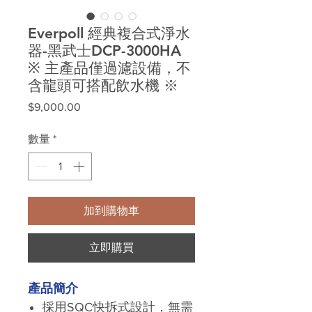
Everpoll 經典複合式淨水
器-黑武士DCP-3000HA
※ 主產品僅過濾設備，不
含龍頭可搭配飲水機 ※
價
$9,000.00
格
數量
*
加到購物車
立即購買
產品簡介
採用SQC快拆式設計，無需