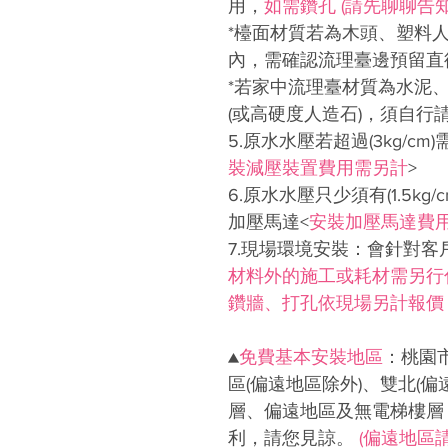
用，
如需鑽孔 (請先聊聊告知
*檯面材質若為木頭、塑料
內，需確認流理臺邊預留直徑
*若家中流理臺材質為水泥
(或高硬度人造石)，須自行
5.原水水壓若超過(3kg/cm
裝減壓裝置費用需另計
>
6.原水水壓只少須有(1.5k
加壓馬達<
安裝加壓馬達費
7.現場環境安裝：會針對
材料外的施工或耗材需另行付
鑽牆、打孔依現場另計報價
▲
免費基本安裝地區
：桃園
區(偏遠地區除外)、雙北(
層、偏遠地區及無電梯樓層
利，請您見諒。
(偏遠地區