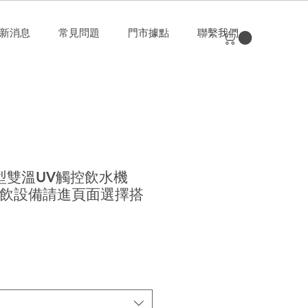
新消息
常見問題
門市據點
聯繫我們
廚下型雙溫UV觸控飲水機
E-生飲設備請進頁面選擇搭