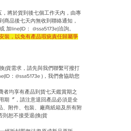
五，將於貨到後七個工作天內，由專
到商品後七天內無收到聯絡通知，
加line(ID： @ssa5173e)洽詢。
封安裝，以免有產品瑕疵責任歸屬爭
(換)貨需求，請先與我們聯繫可撥打
ne(ID：@ssa5173e )，我們會協助您
消費者均享有產品到貨七天鑑賞期之
用期〞，請注意退回產品必須是全
產品、附件、包裝、廠商紙箱及所有附
否則恕不接受退(換)貨