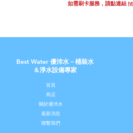
如需刷卡服務，請點連結
ht
Best Water 優沛水－桶裝水
＆淨水設備專家
首頁
商店
關於優沛水
最新消息
聯繫我們