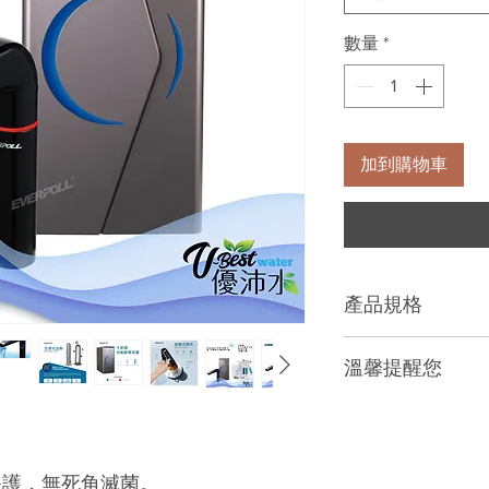
數量
*
加到購物車
產品規格
型號:EVB-298-E
溫馨提醒您
尺寸:305x192x41
容量:熱水4.5L/
本商品一經拆封
功率:1000W
法辦理退貨。
電壓:110V/60Hz
離島及偏遠地區
保護，無死角滅菌。