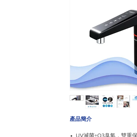
產品簡介
UV滅菌+O3臭氧，雙重