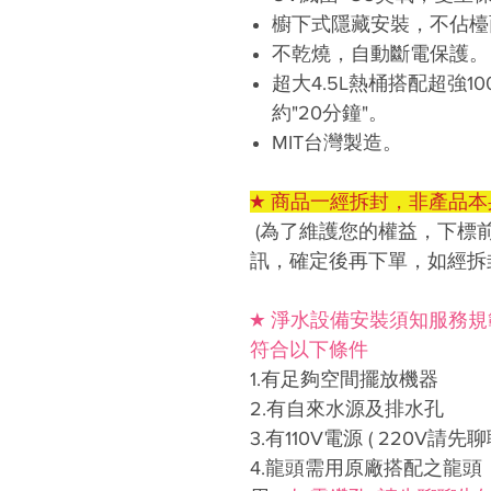
櫥下式隱藏安裝，不佔檯
不乾燒，自動斷電保護。
超大4.5L熱桶搭配超強
約"20分鐘"。
MIT台灣製造。
★ 商品一經拆封，非產品本
(為了維護您的權益，下標
訊，確定後再下單，如經拆
★ 淨水設備安裝須知服務
符合以下條件
1.有足夠空間擺放機器
2.有自來水源及排水孔
3.有110V電源 ( 220V請
4.龍頭需用原廠搭配之龍