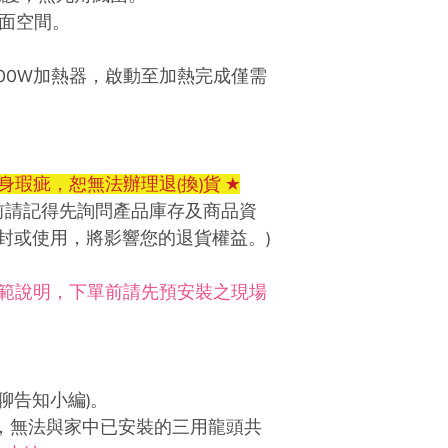
安裝加壓馬達、
型號：CFK-315 
面空間。
產品文案為原廠
桶
際商品為準。
適用電壓：110V、2
產品網頁因拍攝
1000W加熱器，啟動至加熱完成僅需
出水速度：50、75、
廠商出貨為主。
原水壓力：40psi
偏遠地區及無電
原水TDS：500以
與否的權利，請
產品尺寸：H42 x W2
若非由本公司授
身瑕疵，恕無法辦理退(換)貨 ★
周邊設施損壞，
產品型號：RO-60
前請記得先詢問產品庫存及商品資
淨水設備雖含防
輸入電壓：100~240
封或使用，將影響您的退貨權益。)
全無滲漏。建議
輸出電壓：DC24V-
板，以降低對家
消耗功率：60W
若因使用者未依
規範說明，下單前請先預安裝之現場
產品尺寸：長400*寬
板、裝潢等物品
固內負責，不賠
型號：DCP-3000
尺寸：13x25.5x37.
先聊聊告知小編)。
第一道：DC-200
濾芯
頭，無法與家中已安裝的三用龍頭共
第二道：DC-100