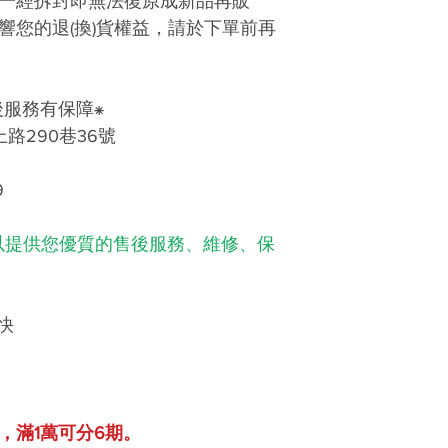
一經拆封即無法復原成新品再販
響您的退(換)貨權益，請於下單前再
後服務有保障⁕
290巷36號
9
以提供您優質的售後服務、維修、保
快
，滿1萬可分6期。