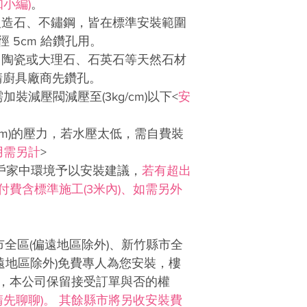
小編)
。
產地：台灣
人造石、不鏽鋼，皆在標準安裝範圍
 5cm 給鑽孔用。
、陶瓷或大理石、石英石等天然石材
請廚具廠商先鑽孔。
)需加裝減壓閥減壓至(3kg/cm)以下<
安
g/cm)的壓力，若水壓太低，需自費裝
用需另計
>
客戶家中環境予以安裝建議，
若有超出
費含標準施工(3米內)、如需另外
市全區(偏遠地區除外)、新竹縣市全
偏遠地區除外)免費專人為您安裝，樓
，本公司保留接受訂單與否的權
請先聊聊)。 其餘縣市將另收安裝費