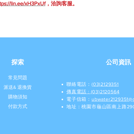
tps://lin.ee/xH3PxUf
，洽詢客服。
探索
公司資訊
常見問題
聯絡電話：
(03)2129351
派送& 退換貨
​傳真電話 : (03)2120564
購物須知
電子信箱：
ubwater2129351@
付款方式
地址：桃園市龜山區南上路290