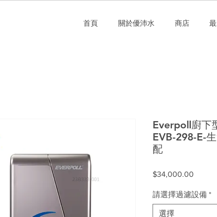
首頁
關於優沛水
商店
最
Everpoll
EVB-298-
配
價
$34,000.00
格
請選擇過濾設備
*
選擇