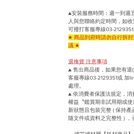
▲安裝服務時間：週一到週
人與您聯絡約定時間，如收
可撥打客服專線03-2129351或 
★ 商品到府時請勿自行拆
議 ★
退換貨 注意事項
▲ 售出商品後，如果您有退
客服專線03-2129351或 加li
處理。
▲ 依消費者保護法規定，
權益〝鑑賞期非試用期或使
新狀態且包裝完整 ( 保持
隨文件或資料之完整性 ) ，