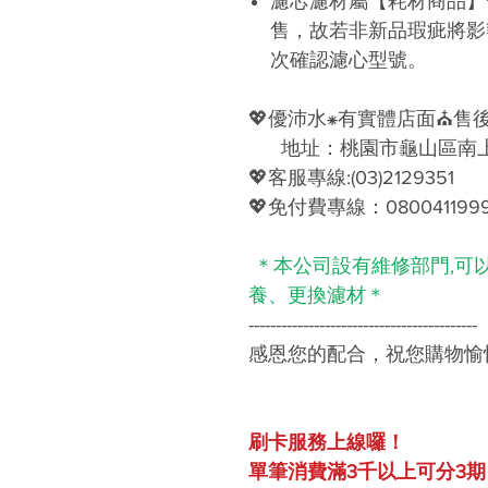
濾芯濾材屬【耗材商品】
售，故若非新品瑕疵將影
次確認濾心型號。
💖優沛水⁕有實體店面⛪售
地址：桃園市龜山區南上路
💖客服專線:(03)2129351
💖免付費專線：080041199
＊本公司設有維修部門,可
養、更換濾材＊
------------------------------------------
感恩您的配合，祝您購物愉
刷卡服務上線囉！
單筆消費滿3千以上可分3期