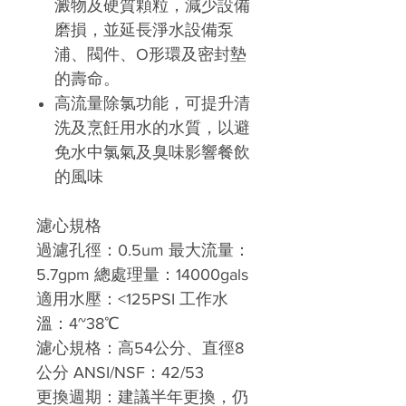
澱物及硬質顆粒，減少設備
磨損，並延長淨水設備泵
浦、閥件、O形環及密封墊
的壽命。
高流量除氯功能，可提升清
洗及烹飪用水的水質，以避
免水中氯氣及臭味影響餐飲
的風味
濾心規格
過濾孔徑：0.5um 最大流量：
5.7gpm 總處理量：14000gals
適用水壓：<125PSI 工作水
溫：4~38℃
濾心規格：高54公分、直徑8
公分 ANSI/NSF：42/53
更換週期：建議半年更換，仍