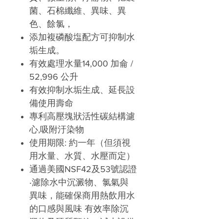
菌、石棉纖維、異味、異
色、餘氯，
添加複磷酸塩配方可抑制水
垢生成。
有效處理水量14,000 加侖 /
52,996 公升
有效抑制水垢生成、延長設
備使用壽命
專利高壓塊狀活性碳結構濾
心,吸附汙染物
使用期限: 約一年（但須視
用水量、水質、水壓而定）
通過美國NSF42及53號認證
‧濾除水中沉澱物、氯氣與
異味，能確保商用熱飲用水
的口感與風味 有效率除沉