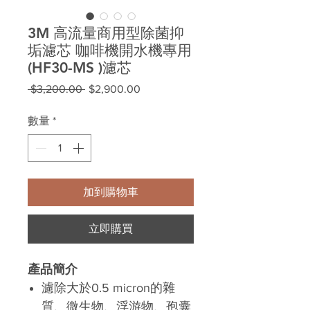
3M 高流量商用型除菌抑
垢濾芯 咖啡機開水機專用
(HF30-MS )濾芯
一
促
 $3,200.00 
$2,900.00
般
銷
價
價
數量
*
格
格
加到購物車
立即購買
產品簡介
濾除大於0.5 micron的雜
質、微生物、浮游物、孢囊