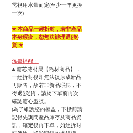
需視用水量而定(至少一年更換
一次)
★ 本商品一經拆封，若非產品
本身瑕疵，恕無法辦理退(換)
貨 ★
溫馨提醒：
▲
濾芯濾材屬【耗材商品】，
一經拆封後即無法復原成新品
再販售，故若非新品瑕疵，不
得退
(
換
)
貨，請於下單前再次
確認濾心型號。
(
為了維護您的權益，下標前請
記得先詢問產品庫存及商品資
訊，確定後再下單，如經拆封