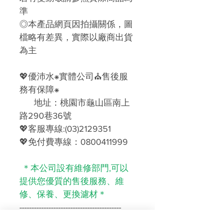
準
◎本產品網頁因拍攝關係，圖
檔略有差異，實際以廠商出貨
為主
💖
優沛水
⁕
實體公司
⛪
售後服
務有保障
⁕
地址：桃園市龜山區南上
路290巷36號
💖
客服專線
:(03)2129351
💖
免付費專線：
0800411999
＊本公司設有維修部門,可以
提供您優質的售後服務、維
修、保養、更換濾材＊
------------------------------------------