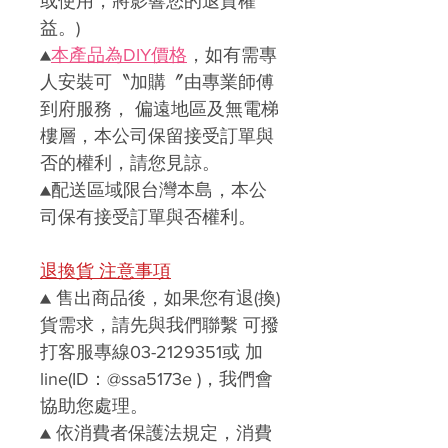
或使用，將影響您的退貨權
益。)
▲
本產品為DIY價格
，如有需專
人安裝可〝加購〞由專業師傅
到府服務， 偏遠地區及無電梯
樓層，本公司保留接受訂單與
否的權利，請您見諒。
▲
配送區域限台灣本島，本公
司保有接受訂單與否權利。
退換貨 注意事項
▲
售出商品後，如果您有退(換)
貨需求，請先與我們聯繫
可撥
打客服專線03-2129351或 加
line(ID：@ssa5173e )
，我們會
協助您處理。
▲
依消費者保護法規定，消費