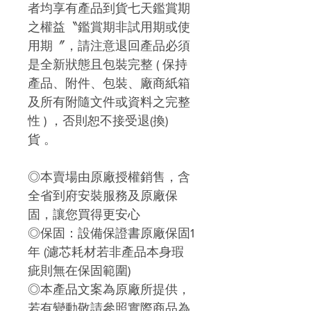
者均享有產品到貨七天鑑賞期
之權益〝
鑑賞期非試用期或使
用期〞，請注意
退回產品必須
是全新狀態且包裝完整 ( 保持
產品、附件、包裝、廠商紙箱
及所有附隨文件或資料之完整
性 ) ，否則恕不接受退
(
換)
貨
。
◎本賣場由原廠授權銷售，含
全省到府安裝服務及原廠保
固，讓您買得更安心
◎保固：設備保證書原廠保固1
年 (濾芯耗材若非產品本身瑕
疵則無在保固範圍)
◎本產品文案為原廠所提供，
若有變動敬請參照實際商品為