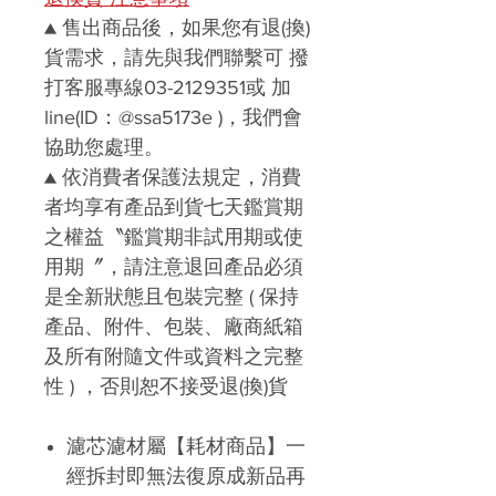
▲ 售出商品後，如果您有退(換)
貨需求，請先與我們聯繫可 撥
打客服專線03-2129351或 加
line(ID：@ssa5173e )，我們會
協助您處理。
▲ 依消費者保護法規定，消費
者均享有產品到貨七天鑑賞期
之權益〝鑑賞期非試用期或使
用期〞，請注意退回產品必須
是全新狀態且包裝完整 ( 保持
產品、附件、包裝、廠商紙箱
及所有附隨文件或資料之完整
性 ) ，否則恕不接受退(換)貨
濾芯濾材屬【耗材商品】一
經拆封即無法復原成新品再