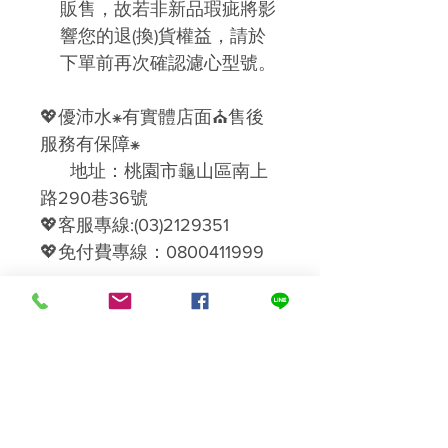
販售，故若非新品瑕疵將影
響您的退(換)貨權益，請於
下單前再次確認濾心型號。
💖優沛水⁕有實體店面⛪售後
服務有保障⁕
地址：桃園市龜山區南上
路290巷36號
💖客服專線:(03)2129351
💖免付費專線：0800411999
＊本公司設有維修部門,可以
提供您優質的售後服務、維
修、保養、更換濾材＊
------------------------
感恩您的配合，祝您購物愉
快!!