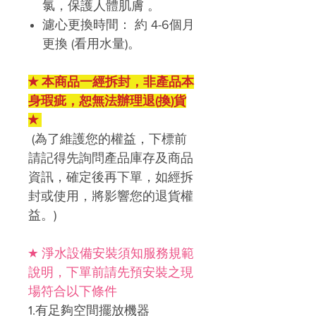
氯，保護人體肌膚
。
濾心更換時間：
約
4-6
個月
更換
(
看用水量)。
★ 本商品一經拆封，非產品本
身瑕疵，恕無法辦理退(換)貨
★
(為了維護您的權益，下標前
請記得先詢問產品庫存及商品
資訊，確定後再下單，如經拆
封或使用，將影響您的退貨權
益。)
★ 淨水設備安裝須知服務規範
說明，下單前請先預安裝之現
場符合以下條件
1.有足夠空間擺放機器