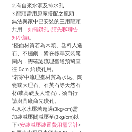
2.有自來水源及排水孔
3.龍頭需用原廠搭配之龍頭，
無法與家中已安裝的三用龍頭
共用，
如需鑽孔 (請先聊聊告
知小編)
。
*檯面材質若為木頭、塑料人造
石、不鏽鋼，皆在標準安裝範
圍內，需確認流理臺邊預留直
徑 5cm 給鑽孔用。
*若家中流理臺材質為水泥、陶
瓷或大理石、石英石等天然石
材(或高硬度人造石)，須自行
請廚具廠商先鑽孔。
4.原水水壓若超過(3kg/cm)需
加裝減壓閥減壓至(3kg/cm)以
下<
安裝減壓裝置費用需另計
>