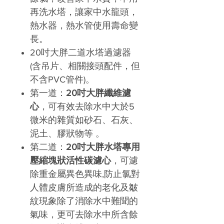
再洗水塔，讓家中水龍頭，
熱水器，熱水管使用壽命變
長。
20
吋大胖二道水塔過濾器
(
含吊片、相關接頭配件，但
不含
PVC
管件
)
。
第一道：
20
吋大胖纖維濾
心
，可有效去除水中大於
5
微米的雜質如砂石、石灰、
泥土、膠狀物等
。
第二道：
20
吋大胖水塔專用
壓縮塊狀活性碳濾心
，可濾
除重金屬異色異味
,
防止氯對
人體皮膚所造成的老化及皺
紋現象除了消除水中難聞的
氣味，更可去除水中所含餘