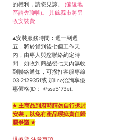
的權利，請您見諒。
(偏遠地
區請先聊聊)。 其餘縣市將另
收安裝費
▲安裝服務時間：週一到週
五，將於貨到後七個工作天
內，由專人與您聯絡約定時
間，如收到商品後七天內無收
到聯絡通知，可撥打客服專線
03-2129351或 加line洽詢享優
惠價格(ID： @ssa5173e)。
★ 主商品到府時請勿自行拆封
安裝，以免有產品瑕疵責任歸
屬爭議 ★
退換貨 注意事項