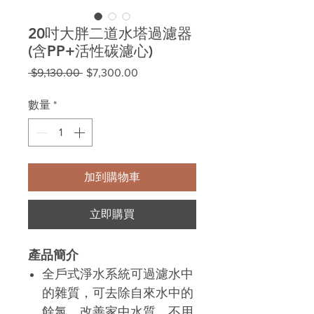
20吋大胖二道水塔過濾器
(含PP+活性碳濾心)
一
促
 $9,130.00 
$7,300.00
般
銷
價
價
數量
*
格
格
加到購物車
立即購買
產品簡介
全戶式淨水系統可過濾水中
的雜質，可去除自來水中的
餘氯，改善家中水質，不用