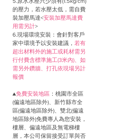
5.原水水壓只少須有(1.5kg/cm)
的壓力，若水壓太低，需自費
裝加壓馬達<
安裝加壓馬達費
用需另計
>
6.現場環境安裝：會針對客戶
家中環境予以安裝建議，
若有
超出材料外的施工或耗材需另
行付費含標準施工(3米內)、如
需另外鑽牆、打孔依現場另計
報價
▲
免費安裝地區
：
桃園市全區
(偏遠地區除外)、新竹縣市全
區(偏遠地區除外)、雙北(偏遠
地區除外)免費專人為您安裝，
樓層、偏遠地區及無電梯樓
層，本公司保留接受訂單與否