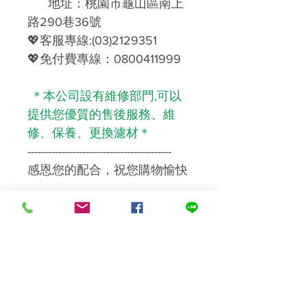
地址：桃園市龜山區南上
路290巷36號
💖
客服專線
:(03)2129351
💖
免付費專線：
0800411999
＊本公司設有維修部門,可以
提供您優質的售後服務、維
修、保養、更換濾材＊
------------------------------------------
感恩您的配合，祝您購物愉快
運送及安裝
標準運費NT$100，滿NT$1000(含
溫馨提醒您
以上)免運費。
濾芯濾材屬【耗材商品】，一