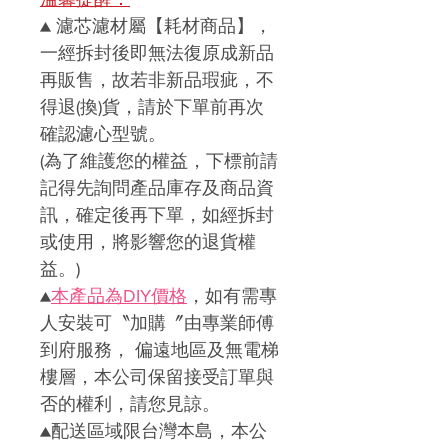
▲
濾芯濾材屬【耗材商品】，
一經拆封後即無法復原成新品
再販售，故若非新品瑕疵，不
得退
(
換
)
貨，請於下單前再次
確認濾心型號。
(
為了維護您的權益，下標前請
記得先詢問產品庫存及商品資
訊，確定後再下單，如經拆封
或使用，將影響您的退貨權
益。)
▲
本產品
為DIY價格
，如有需專
人安裝可〝加購〞由專業師傅
到府服務， 偏遠地區及無電梯
樓層，本公司保留接受訂單與
否的權利，請您見諒。
▲
配送區域限台灣本島，本公