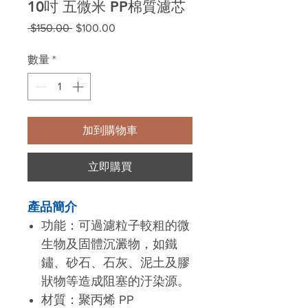
10吋 五微米 PP棉質濾芯
一
促
 $150.00 
$100.00
般
銷
價
價
數量
*
格
格
加到購物車
立即購買
產品簡介
功能：
可過濾粒子較粗的微
生物及固體沉澱物，如鐵
鏽、砂石、石灰、泥土及膠
狀物等造成阻塞的汙染源。
材質：聚丙烯 PP