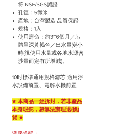
符
NSF/SGS認證
孔徑：
5
微米
產地：台灣製造 品質保證
規格：
1
入
使用壽命：約3~6個月／芯
體呈深黃褐色／出水量變小
時(視使用水量或各地水源含
沙量而定有所增減)。
10
吋標準通用規格濾芯 適用淨
水設備前置、電解水機前置
★ 本商品一經拆封，若非產品
本身瑕疵，恕無法辦理退(換)
貨 ★
溫馨提醒：