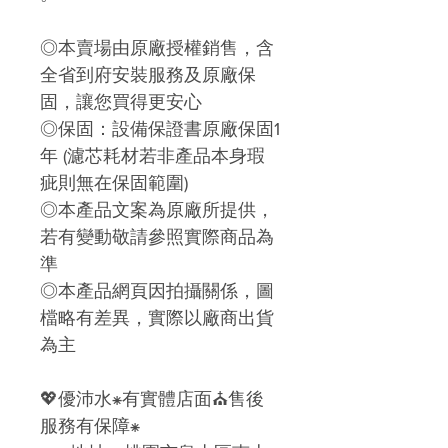
◎本賣場由原廠授權銷售，含
全省到府安裝服務及原廠保
固，讓您買得更安心
◎保固：設備保證書原廠保固1
年 (濾芯耗材若非產品本身瑕
疵則無在保固範圍)
◎本產品文案為原廠所提供，
若有變動敬請參照實際商品為
準
◎本產品網頁因拍攝關係，圖
檔略有差異，實際以廠商出貨
為主
💖
優沛水
⁕
有實體店面
⛪
售後
服務有保障
⁕