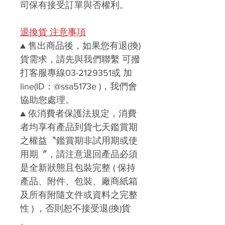
司保有接受訂單與否權利。
退換貨 注意事項
▲
售出商品後，如果您有退(換)
貨需求，請先與我們聯繫
可撥
打客服專線03-2129351或 加
line(ID：@ssa5173e )
，我們會
協助您處理。
▲
依消費者保護法規定，消費
者均享有產品到貨七天鑑賞期
之權益〝
鑑賞期非試用期或使
用期〞，請注意
退回產品必須
是全新狀態且包裝完整 ( 保持
產品、附件、包裝、廠商紙箱
及所有附隨文件或資料之完整
性 ) ，否則恕不接受退
(
換)
貨
。