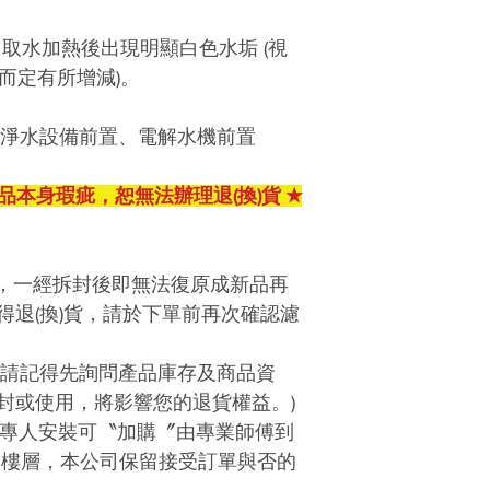
響您的退貨權益
售出商品後，如
／
取水加熱後出現明顯白色水垢
(
視
們聯繫，我們會
而定
有所增減
)
。
且包裝完整、配
會影響您退貨權
淨水設備前置、電解水機前置
本產品不含安裝
業師傅到府服務
品本身瑕疵，恕無法辦理退(換)貨 ★
公司保留接受訂
本產品為公司原
商實際出貨為準
，一經拆封後即無法復原成新品再
得退
(
換
)
貨，請於下單前再次確認濾
請記得先詢問產品庫存及商品資
封或使用，將影響您的退貨權益。)
專人安裝可〝加購〞由專業師傅到
梯樓層，本公司保留接受訂單與否的