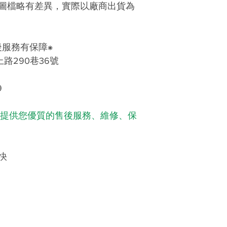
圖檔略有差異，實際以廠商出貨為
後服務有保障
⁕
路290巷36號
9
以提供您優質的售後服務、維修、保
快