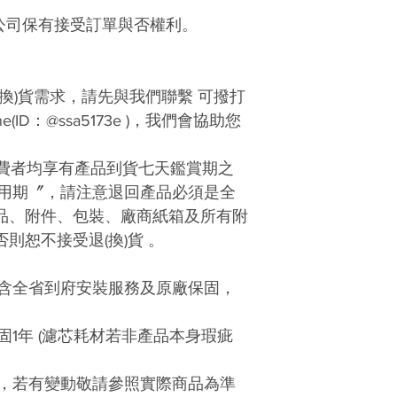
公司保有接受訂單與否權利。
(換)貨需求，請先與我們聯繫
可撥打
(ID：@ssa5173e )
，我們會協助您
費者均享有產品到貨七天鑑賞期之
用期〞，請注意
退回產品必須是全
產品、附件、包裝、廠商紙箱及所有附
，否則恕不接受退
(
換)
貨
。
含全省到府安裝服務及原廠保固，
1年 (濾芯耗材若非產品本身瑕疵
，若有變動敬請參照實際商品為準