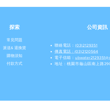
探索
公司資訊
常見問題
聯絡電話：
(03)2129351
派送& 退換貨
​傳真電話 : (03)2120564
購物須知
電子信箱：
ubwater2129351@
付款方式
地址：桃園市龜山區南上路290