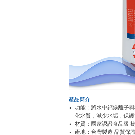
產品簡介
功能：將水中鈣鎂離子與
化水質，減少水垢，保護
材質：
國家認證食品級
產地：台灣製造
品質保