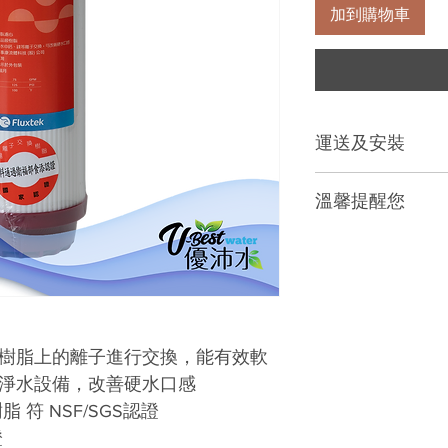
加到購物車
運送及安裝
標準運費NT$100，
溫馨提醒您
濾芯濾材屬【耗
原成新品再販售
收取回復原狀之
比例向您請求商
認濾心型號。
樹脂上的離子進行交換
，能有效軟
建議更換週期是
淨水設備
，改善硬水口感
水質狀況，可有
樹脂
符
NSF/SGS
認證
消費者享有7天
或使用期，但請
證