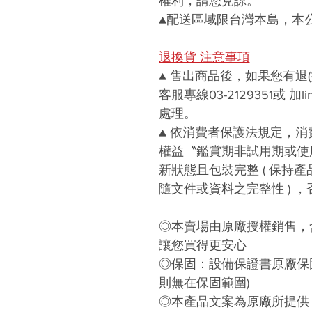
權利，請您見諒。
▲
配送區域限台灣本島，本
退換貨 注意事項
▲
售出商品後，如果您有退
客服專線03-2129351或 加line
處理。
▲
依消費者保護法規定，消
權益〝
鑑賞期非試用期或使
新狀態且包裝完整 ( 保持
隨文件或資料之完整性 ) 
◎本賣場由原廠授權銷售，
讓您買得更安心
◎保固：設備保證書原廠保固
則無在保固範圍)
◎本產品文案為原廠所提供