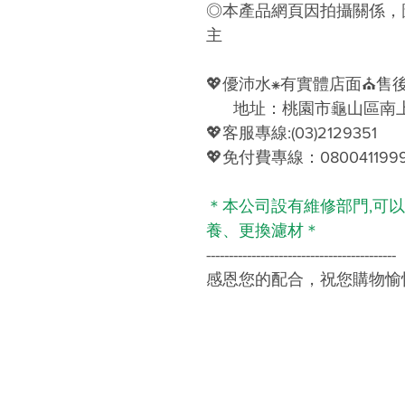
◎本產品網頁因拍攝關係，
主
💖
優沛水
⁕
有實體店面
⛪
售
地址：桃園市龜山區南上
💖
客服專線
:(03)2129351
💖
免付費專線：
080041199
＊本公司設有維修部門,可
養、更換濾材＊
------------------------------------------
感恩您的配合，祝您購物愉