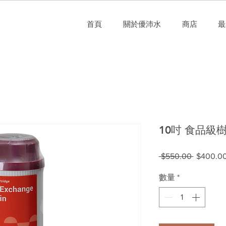
首頁
關於優沛水
商店
最
10吋 食品級
一
 $550.00 
$400.0
般
數量
*
價
格