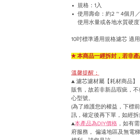
規格：
1
入
使用壽命：約
2 ~ 4
個月
使用水量或
各地水質硬度
10
吋標準通用規格濾芯
適用
★ 本商品一經拆封，若非產
溫馨提醒：
▲
濾芯濾材屬【耗材商品】
販售，故若非新品瑕疵，不
心型號。
(
為了維護您的權益，下標前
訊，確定後再下單，如經拆
▲
本產品
為DIY價格
，如有需
府服務， 偏遠地區及無電