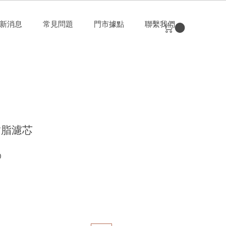
新消息
常見問題
門市據點
聯繫我們
樹脂濾芯
促
0
銷
價
格