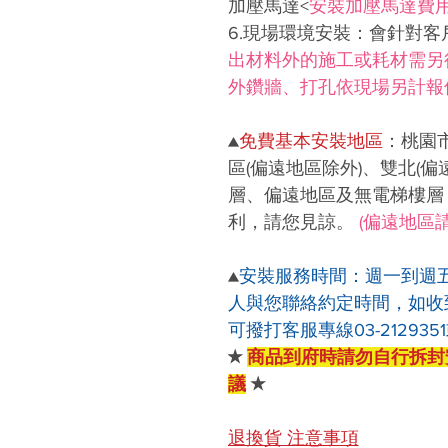
加壓馬達<
安裝加壓馬達費
6.現場環境安裝：會針對
出材料外的施工或耗材需另
外鑽牆、打孔依現場另計報
▲
免費基本安裝地區
：桃園
區(偏遠地區除外)、雙北(
層、偏遠地區及無電梯樓層
利，請您見諒。
(偏遠地區
▲
安裝服務時間：週一到週
人與您聯絡約定時間，如收
可撥打客服專線03-2129351或 
★
商品到府時請勿自行拆封
議
★
退換貨 注意事項