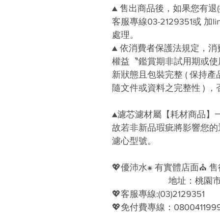
▲ 售出商品後，如果您有退
客服專線03-2129351或 加li
處理。
▲ 依消費者保護法規定，
權益〝鑑賞期非試用期或使
新狀態且包裝完整 ( 保持
隨文件或資料之完整性 ) ，
▲濾芯濾材屬【耗材商品】
故若非新品瑕疵將影響您的
濾心型號。
💖優沛水⁕ 有實體店面⛪ 
地址：桃園市龜山區
💖客服專線:(03)2129351
💖免付費專線：080041199