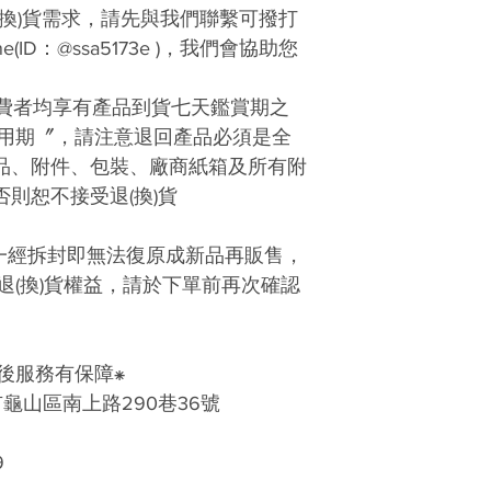
(換)貨需求，請先與我們聯繫可撥打
ne(ID：@ssa5173e )，我們會協助您
消費者均享有產品到貨七天鑑賞期之
用期〞，請注意退回產品必須是全
產品、附件、包裝、廠商紙箱及所有附
否則恕不接受退(換)貨
一經拆封即無法復原成新品再販售，
退(換)貨權益，請於下單前再次確認
售後服務有保障⁕
南上路290巷36號
9