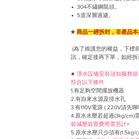
304不鏽鋼龍頭。
5道深層過濾。
★
商品一經拆封，非產品本
(為了維護您的權益，下標
訊，確定後再下單，如經拆
★
淨水設備安裝須知服務規
符合以下條件
1.有足夠空間擺放機器
2.有自來水源及排水孔
3.有110V電源 ( 220V請
4.原水水壓若超過(3kg/cm)
裝減壓裝置費用需另計
>
5.原水水壓只少須有(1.5k