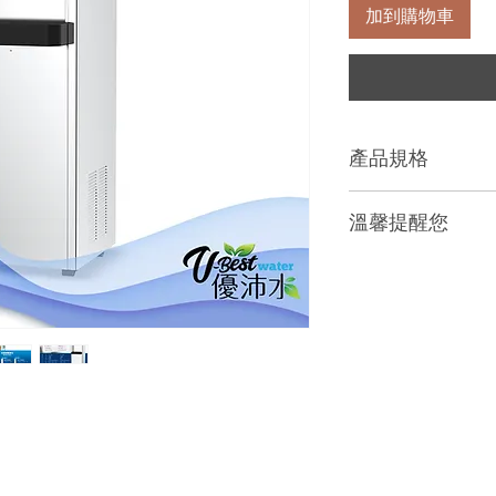
加到購物車
產品規格
尺寸：寬 43.8 x 深 5
溫馨提醒您
容量：熱水23公升
功率：加熱1000W
本商品一經拆封
電壓：110V / 60Hz
法辦理退貨。
離島及偏遠地區
安裝加壓馬達、
產品文案為原廠
際商品為準。
產品網頁因拍攝
廠商出貨為主。
偏遠地區及無電
。