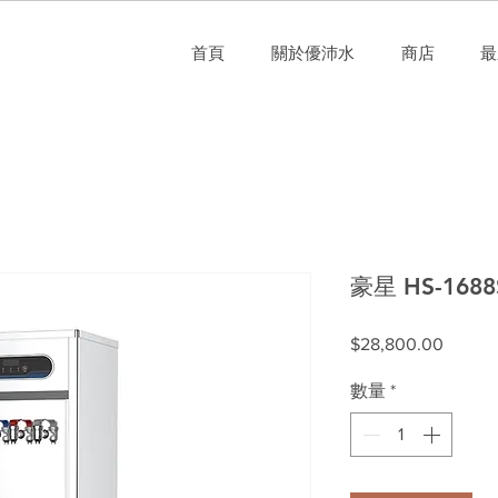
首頁
關於優沛水
商店
最
豪星 HS-16
價
$28,800.00
格
數量
*