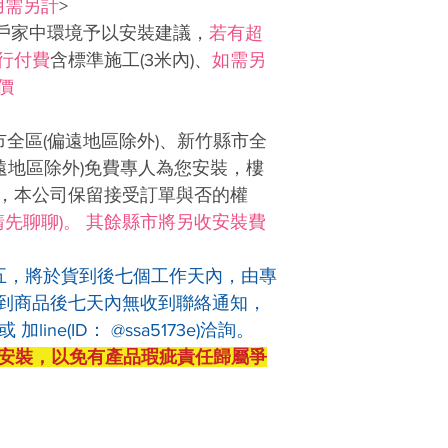
用需另計
>
客戶家中環境予以安裝建議，
若有超
行付費
含標準施工(3米內)、
如需另
價
市全區(偏遠地區除外)、新竹縣市全
偏遠地區除外)免費專人為您安裝，樓
，本公司保留接受訂單與否的權
請先聊聊)。 其餘縣市將另收安裝費
五，將於貨到後七個工作天內，由專
到商品後七天內無收到聯絡通知，
加line(ID： @ssa5173e)洽詢。
安裝，以免有產品瑕疵責任歸屬爭