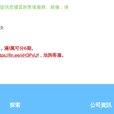
以提供您優質的售後服務、維修、保
快
，滿1萬可分6期。
tps://lin.ee/xH3PxUf
，洽詢客服。
探索
公司資訊