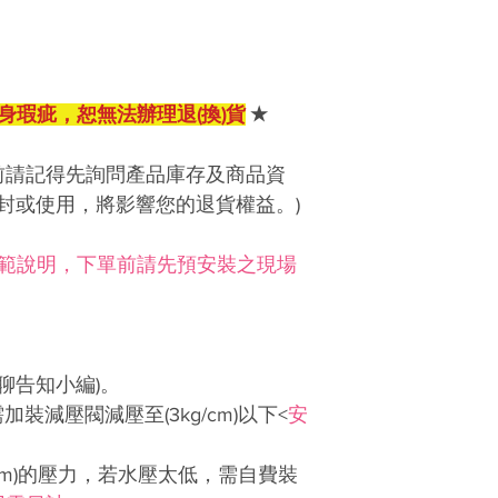
與否的權利，請
若非由本公司授
周邊設施損壞，
淨水設備雖含防
身瑕疵，恕無法辦理退(換)貨
★
全無滲漏。建議
板，以降低對家
若因使用者未依
前請記得先詢問產品庫存及商品資
板、裝潢等物品
封或使用，將影響您的退貨權益。)
固內負責，不賠
範說明，下單前請先預安裝之現場
先聊聊告知小編)。
需加裝減壓閥減壓至(3kg/cm)以下<
安
g/cm)的壓力，若水壓太低，需自費裝