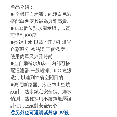
產品介紹：
● 全機鏡面烤漆，純淨白色彩
搭配白色廚具最為典雅高貴。
● LED數位熱水顯示燈，最高
可達到100度
●按鍵出水 以藍 / 紅 / 橙 燈光
色彩區分 冰熱溫 三個溫度，
使用簡單又典雅時尚
●全自動補水加熱，內部可搭
配過濾器(一般過濾、R.O.逆滲
透)，以達到節省空間目的
●漏電斷路器、液位防止空燒
設計、熱水鎖定安全鍵、漏水
偵測、熱缸採用不鏽鋼無壓設
計使用上絕對安全安心
◎另外也可選購紫外線UV殺