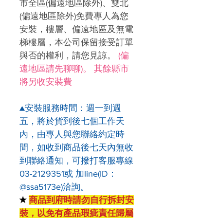
市全區(偏遠地區除外)、雙北
(偏遠地區除外)免費專人為您
安裝，樓層、偏遠地區及無電
梯樓層，本公司保留接受訂單
與否的權利，請您見諒。
(偏
遠地區請先聊聊)。 其餘縣市
將另收安裝費
▲安裝服務時間：週一到週
五，將於貨到後七個工作天
內，由專人與您聯絡約定時
間，如收到商品後七天內無收
到聯絡通知，可撥打客服專線
03-2129351或 加line(ID：
@ssa5173e)洽詢。
★
商品到府時請勿自行拆封安
裝，以免有產品瑕疵責任歸屬