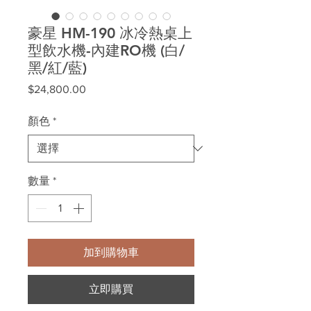
豪星 HM-190 冰冷熱桌上
型飲水機-內建RO機 (白/
黑/紅/藍)
價
$24,800.00
格
顏色
*
數量
*
加到購物車
立即購買