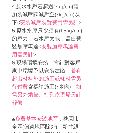
4.
原水水壓若超過
(3kg/cm)
需
加裝減壓閥減壓至
(3kg/cm)
以
下
<
安裝減壓裝置費用需另計
>
5.
原水水壓只少須有
(1.5kg/cm)
的壓力，若水壓太低，需自費
裝加壓馬達
<
安裝加壓馬達費
用需另計
>
6.
現場環境安裝：會針對客戶
家中環境予以安裝建議，
若有
超出材料外的施工或耗材需另
行付費
含標準施工
(3
米內
)
、
如
需另外鑽牆、打孔依現場另計
報價
▲
免費基本安裝地區：
桃園市
全區(偏遠地區除外)、新竹縣