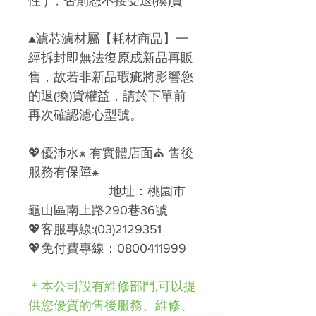
性 ) ，否則恕不接受退
(
換)
貨
▲濾芯濾材屬【耗材商品】一
經拆封即無法復原成新品再販
售，故若非新品瑕疵將影響您
的退
(
換)
貨權益
，請於下單前
再次確認濾心型號。
💖
優沛水
⁕
有實體店面
⛪
售後
服務有保障
⁕
地址：桃園市
龜山區南上路290巷36號
💖
客服專線
:(03)2129351
💖
免付費專線：
0800411999
＊本公司設有維修部門,可以提
供您優質的售後服務、維修、