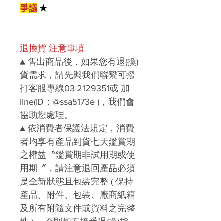
爭議
★
退換貨 注意事項
▲
售出商品後，如果您有退(換)
貨需求，請先與我們聯繫
可撥
打客服專線03-2129351或 加
line(ID：@ssa5173e )
，我們會
協助您處理。
▲
依消費者保護法規定，消費
者均享有產品到貨七天鑑賞期
之權益〝
鑑賞期非試用期或使
用期〞，請注意
退回產品必須
是全新狀態且包裝完整 ( 保持
產品、附件、包裝、廠商紙箱
及所有附隨文件或資料之完整