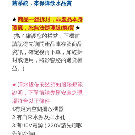
菌系統，來保障飲水品質
★
商品一經拆封，非產品本身
瑕疵，恕無法辦理退(換)貨
★
(
為了維護您的權益，下標前
請記得先詢問產品庫存及商品
資訊，確定後再下單，如經拆
封或使用，將影響您的退貨權
益。)
★ 淨水設備安裝須知服務規範
說明，下單前請先預安裝之現
場符合以下條件
1.
有足夠空間擺放機器
2.
有自來水源及排水孔
3.
有
110V
電源
( 220V
請先聊聊
告知小編
)
。