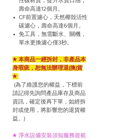
性碳材質，提升水質口感，
壽命高達12個月。
CF前置濾心，天然椰殼活性
碳濾心，壽命高達6個月
。
免工具，無需斷水、關機，
單水更換濾心僅3秒
。
★ 本商品一經拆封，非產品本
身瑕疵，恕無法辦理退(換)貨
★
(為了維護您的權益，下標前
請記得先詢問產品庫存及商品
資訊，確定後再下單，如經拆
封或使用，將影響您的退貨權
益。)
★ 淨水設備安裝須知服務規範