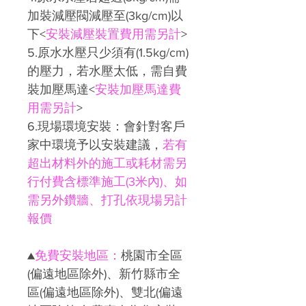
加裝減壓閥減壓至(3kg/cm)以
下<
安裝減壓裝置費用需另計
>
5.原水水壓只少須有(1.5kg/cm)
的壓力，若水壓太低，需自費
裝加壓馬達<
安裝加壓馬達費
用需另計
>
6.現場環境安裝：會針對客戶
家中環境予以安裝建議，
若有
超出材料外的施工或耗材需另
行付費含標準施工(3米內)、如
需另外鑽牆、打孔依現場另計
報價
▲
免費安裝地區：
桃園市全區
(偏遠地區除外)、新竹縣市全
區(偏遠地區除外)、雙北(偏遠