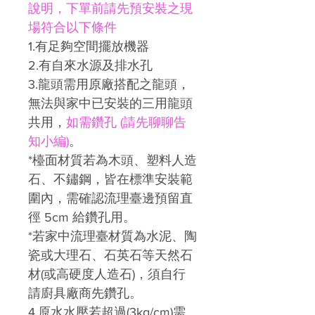
說明，下單前請先預安裝之現
場符合以下條件
1.有足夠空間擺放機器
2.有自來水源及排水孔
3.龍頭需用原廠搭配之龍頭，
無法與家中已安裝的三用龍頭
共用，
如需鑽孔 (請先聊聊告
知小編)
。
*檯面材質若為木頭、塑料人造
石、不鏽鋼，皆在標準安裝範
圍內，需確認流理臺邊預留直
徑 5cm 給鑽孔用。
*若家中流理臺材質為水泥、陶
瓷或大理石、石英石等天然石
材(或高硬度人造石)，須自行
請廚具廠商先鑽孔。
4.原水水壓若超過(3kg/cm)需