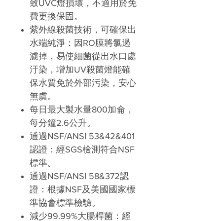
致UVC燈損壞，不適用於免
費更換保固。
紫外線殺菌技術，可確保出
水端純淨：因RO膜將氯過
濾掉，易使細菌從出水口處
汙染，增加UV殺菌燈能確
保水質免於外部污染，安心
無虞。
每日最大製水量800加侖，
每分鐘2.6公升。
通過NSF/ANSI 53&42&401
認證：經SGS檢測符合NSF
標準。
通過NSF/ANSI 58&372認
證：根據NSF及美國國家標
準協會標準檢驗。
減少99.99%大腸桿菌：經