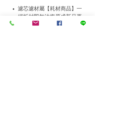
濾芯濾材屬【耗材商品】一
經拆封即無法復原成新品再
販售，故若非新品瑕疵將影
響您的退(換)貨權益，請於
下單前再次確認濾心型號。
💖優沛水⁕有實體店面⛪售後
服務有保障⁕
地址：桃園市龜山區南上
路290巷36號
💖客服專線:(03)2129351
💖免付費專線：0800411999
＊本公司設有維修部門,可以
提供您優質的售後服務、維
修、保養、更換濾材＊