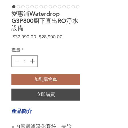
愛惠浦Waterdrop
G3P800廚下直出RO淨水
設備
一
促
 $32,990.00 
$28,990.00
般
銷
價
價
數量
*
格
格
加到購物車
立即購買
產品簡介
9層過濾淨化系統，去除