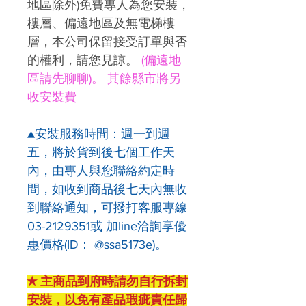
地區除外)免費專人為您安裝，
樓層、偏遠地區及無電梯樓
層，本公司保留接受訂單與否
的權利，請您見諒。
(偏遠地
區請先聊聊)。 其餘縣市將另
收安裝費
▲安裝服務時間：週一到週
五，將於貨到後七個工作天
內，由專人與您聯絡約定時
間，如收到商品後七天內無收
到聯絡通知，可撥打客服專線
03-2129351或 加line洽詢享優
惠價格(ID： @ssa5173e)。
★ 主商品到府時請勿自行拆封
安裝，以免有產品瑕疵責任歸