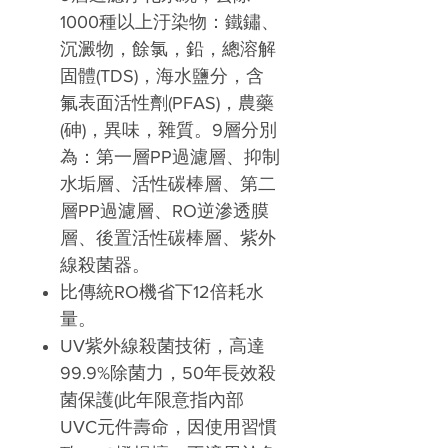
1000種以上汙染物：鐵鏽、
沉澱物，餘氯，鉛，總溶解
固體(TDS)，海水鹽分，含
氟表面活性劑(PFAS)，農藥
(砷)，異味，雜質。9層分別
為：第一層PP過濾層、抑制
水垢層、活性碳棒層、第二
層PP過濾層、RO逆滲透膜
層、後置活性碳棒層、紫外
線殺菌器。
比傳統RO機省下12倍耗水
量。
UV紫外線殺菌技術，高達
99.9%除菌力，50年長效殺
菌保護(此年限意指內部
UVC元件壽命，因使用習慣