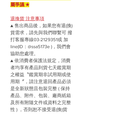
屬爭議 ★
退換貨 注意事項
▲ 售出商品後，如果您有退(換)
貨需求，請先與我們聯繫可 撥
打客服專線03-2129351或 加
line(ID：@ssa5173e )，我們會
協助您處理。
▲ 依消費者保護法規定，消費
者均享有產品到貨七天鑑賞期
之權益〝鑑賞期非試用期或使
用期〞，請注意退回產品必須
是全新狀態且包裝完整 ( 保持
產品、附件、包裝、廠商紙箱
及所有附隨文件或資料之完整
性 ) ，否則恕不接受退(換)貨