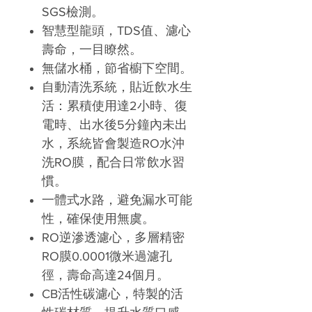
SGS檢測。
智慧型龍頭，TDS值、濾心
壽命，一目瞭然。
無儲水桶，節省櫥下空間。
自動清洗系統，貼近飲水生
活：累積使用達2小時、復
電時、出水後5分鐘內未出
水，系統皆會製造RO水沖
洗RO膜，配合日常飲水習
慣。
一體式水路，避免漏水可能
性，確保使用無虞。
RO逆滲透濾心，多層精密
RO膜0.0001微米過濾孔
徑，壽命高達24個月
。
CB活性碳濾心，特製的活