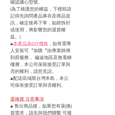
確認濾心型號。
(
為了維護您的權益，下標前請
記得先詢問產品庫存及商品資
訊，確定後再下單，如經拆封
或使用，將影響您的退貨權
益。)
▲
本產品
為DIY價格
，如有需專
人安裝可〝加購〞由專業師傅
到府服務， 偏遠地區及無電梯
樓層，本公司保留接受訂單與
否的權利，請您見諒。
▲
配送區域限台灣本島，本公
司保有接受訂單與否權利。
退換貨 注意事項
▲
售出商品後，如果您有退(換)
貨需求，請先與我們聯繫
可撥