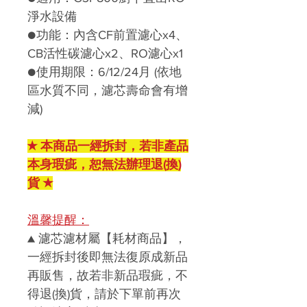
淨水設備
●功能：內含CF前置濾心x4、
CB活性碳濾心x2、RO濾心x1
●使用期限：6/12/24月 (依地
區水質不同，濾芯壽命會有增
減)
★ 本商品一經拆封，若非產品
本身瑕疵，恕無法辦理退(換)
貨 ★
溫馨提醒：
▲
濾芯濾材屬【耗材商品】，
一經拆封後即無法復原成新品
再販售，故若非新品瑕疵，不
得退
(
換
)
貨，請於下單前再次