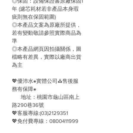
◎保固：設備保證書原廠保固1
年 (濾芯耗材若非產品本身瑕
疵則無在保固範圍)
◎本產品文案為原廠所提供，
若有變動敬請參照實際商品為
準
◎本產品網頁因拍攝關係，圖
檔略有差異，實際以廠商出貨
為主
💖
優沛水
⁕
實體公司
⛪
售後服
務有保障
⁕
地址：桃園市龜山區南上
路290巷36號
💖
客服專線
:(03)2129351
💖
免付費專線：
0800411999