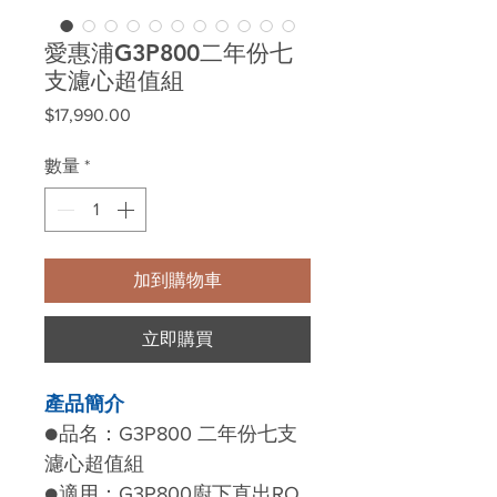
愛惠浦G3P800二年份七
支濾心超值組
價
$17,990.00
格
數量
*
加到購物車
立即購買
產品簡介
●品名：G3P800 二年份七支
濾心超值組
●適用：G3P800廚下直出RO