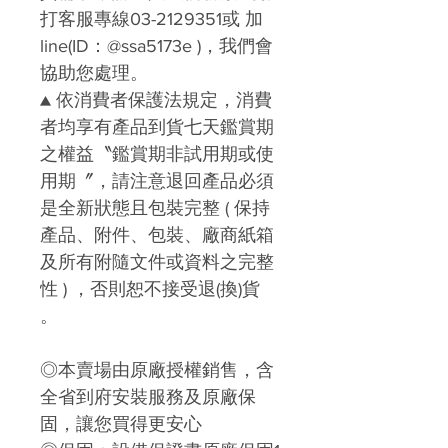
打客服專線03-2129351或 加
line(ID：@ssa5173e )
，我們會
協助您處理。
▲
依消費者保護法規定，消費
者均享有產品到貨七天鑑賞期
之權益〝
鑑賞期非試用期或使
用期〞，請注意
退回產品必須
是全新狀態且包裝完整 ( 保持
產品、附件、包裝、廠商紙箱
及所有附隨文件或資料之完整
性 ) ，否則恕不接受退
(
換)
貨
。
◎本賣場由原廠授權銷售，含
全省到府安裝服務及原廠保
固，讓您買得更安心