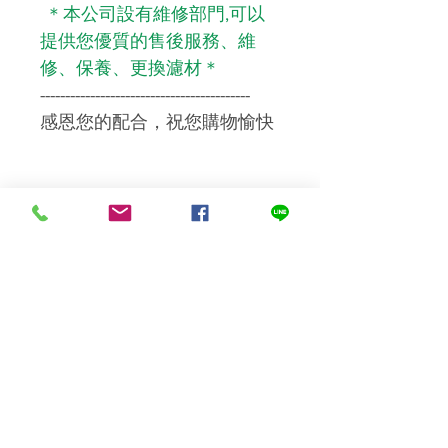
＊本公司設有維修部門,可以
提供您優質的售後服務、維
修、保養、更換濾材＊
------------------------------------------
感恩您的配合，祝您購物愉快
運送及安裝
標準運費NT$100，滿NT$1000(含
溫馨提醒您
以上)免運費。
濾芯濾材屬【耗材商品】，一
經拆封即無法復原成新品再販
售，故若非新品瑕疵，將視情
況收取回復原狀之費用，或依
商品之保存狀況按比例向您請
Best Water 優沛水－桶裝水＆
求商品之價額，請於下單前再