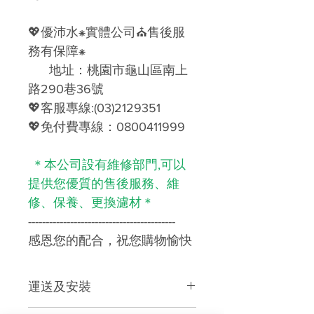
💖
優沛水
⁕
實體公司
⛪
售後服
務有保障
⁕
地址：桃園市龜山區南上
路290巷36號
💖
客服專線
:(03)2129351
💖
免付費專線：
0800411999
＊本公司設有維修部門,可以
提供您優質的售後服務、維
修、保養、更換濾材＊
------------------------------------------
感恩您的配合，祝您購物愉快
運送及安裝