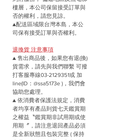
樓層，本公司保留接受訂單與
否的權利，請您見諒。
▲
配送區域限台灣本島，本公
司保有接受訂單與否權利。
退換貨 注意事項
▲
售出商品後，如果您有退(換)
貨需求，請先與我們聯繫
可撥
打客服專線03-2129351或 加
line(ID：@ssa5173e )
，我們會
協助您處理。
▲
依消費者保護法規定，消費
者均享有產品到貨七天鑑賞期
之權益〝
鑑賞期非試用期或使
用期〞，請注意
退回產品必須
是全新狀態且包裝完整 ( 保持