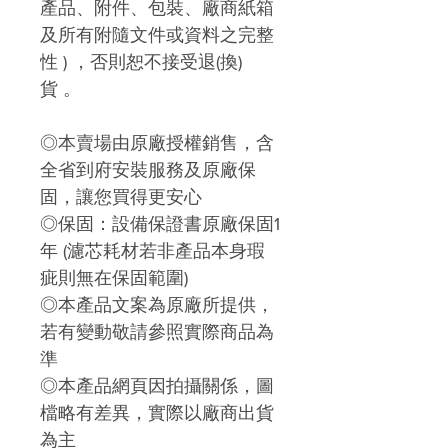
產品、附件、包裝、廠商紙箱
及所有附隨文件或資料之完整
性 ) ，否則恕不接受退
(
換)
貨
。
◎本賣場由原廠授權銷售，含
全省到府安裝服務及原廠保
固，讓您買得更安心
◎保固：設備保證書原廠保固1
年 (濾芯耗材若非產品本身瑕
疵則無在保固範圍)
◎本產品文案為原廠所提供，
若有變動敬請參照實際商品為
準
◎本產品網頁因拍攝關係，圖
檔略有差異，實際以廠商出貨
為主