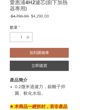
愛惠浦4H2濾芯(廚下加熱
器專用)
一
促
 $4,790.00 
$4,290.00
般
銷
價
價
數量
*
格
格
加到購物車
立即購買
產品簡介
0.2微米過濾力，銀離子抑
菌、軟化水垢。
★ 本商品一經拆封，若非產品