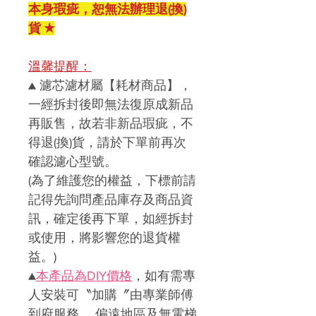
本身瑕疵，恕無法辦理退(換)
貨 ★
溫馨提醒：
▲
濾芯濾材屬【耗材商品】，
一經拆封後即無法復原成新品
再販售，故若非新品瑕疵，不
得退
(
換
)
貨，請於下單前再次
確認濾心型號。
(
為了維護您的權益，下標前請
記得先詢問產品庫存及商品資
訊，確定後再下單，如經拆封
或使用，將影響您的退貨權
益。)
▲
本產品為DIY價格
，如有需專
人安裝可〝加購〞由專業師傅
到府服務， 偏遠地區及無電梯