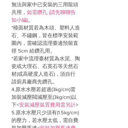
無法與家中已安裝的三用龍頭
共用，
如需鑽孔 (請先聊聊告
知小編)
。
*檯面材質若為木頭、塑料人造
石、不鏽鋼，皆在標準安裝範
圍內，需確認流理臺邊預留直
徑 5cm 給鑽孔用。
*若家中流理臺材質為水泥、陶
瓷或大理石、石英石等天然石
材(或高硬度人造石)，須自行
請廚具廠商先鑽孔。
4.原水水壓若超過(3kg/cm)需
加裝減壓閥減壓至(3kg/cm)以
下<
安裝減壓裝置費用需另計
>
5.原水水壓只少須有(1.5kg/cm)
的壓力，若水壓太低，需自費
裝加壓馬達<
安裝加壓馬達費