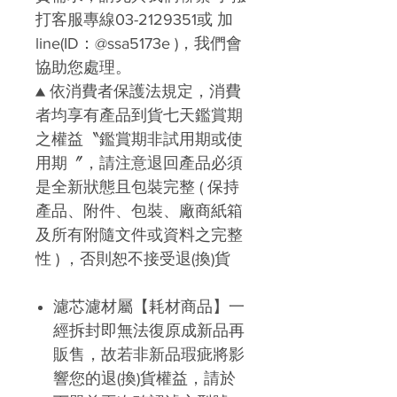
打客服專線03-2129351或 加
line(ID：@ssa5173e )，我們會
協助您處理。
▲ 依消費者保護法規定，消費
者均享有產品到貨七天鑑賞期
之權益〝鑑賞期非試用期或使
用期〞，請注意退回產品必須
是全新狀態且包裝完整 ( 保持
產品、附件、包裝、廠商紙箱
及所有附隨文件或資料之完整
性 ) ，否則恕不接受退(換)貨
濾芯濾材屬【耗材商品】一
經拆封即無法復原成新品再
販售，故若非新品瑕疵將影
響您的退(換)貨權益，請於