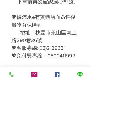
下單前再次確認濾心型號。
💖優沛水⁕有實體店面⛪售後
服務有保障⁕
地址：桃園市龜山區南上
路290巷36號
💖客服專線:(03)2129351
💖免付費專線：0800411999
＊本公司設有維修部門,可以
提供您優質的售後服務、維
修、保養、更換濾材＊
------------------------
感恩您的配合，祝您購物愉
快!!
刷卡服務上線囉！