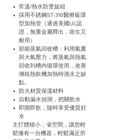
常溫/熱水防燙旋紐
採用不銹鋼ST-316醫療級環
型加熱管（通過美國UL認
證，無重金屬釋出，衛生又
耐用）
節能蒸氣回收槽：利用氣曩
與大氣壓力，將蒸氣與熱氣
回收到槽內循環使用，改善
傳統熱飲機加熱時滴水之缺
點。
防火材質保溫材料
自動漏水偵測，把關飲水
即開即飲，隨時享受優質好
水
主打體積小，省空間，讓您輕
鬆擁有一台機器，輕鬆滿足所