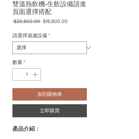
雙溫熱飲機-生飲設備請進
頁面選擇搭配
一
促
 $20,800.00 
$18,800.00
般
銷
價
價
請選擇過濾設備
*
格
格
數量
*
加到購物車
立即購買
產品介紹：