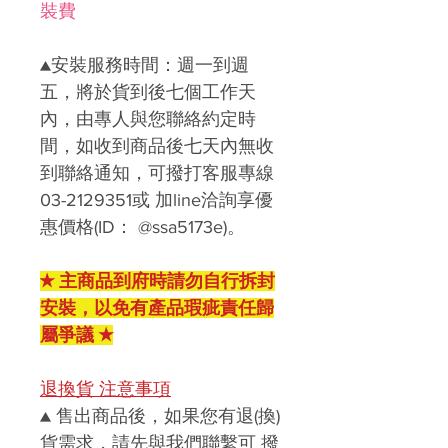
裝費
▲安裝服務時間：週一到週
五，將於貨到後七個工作天
內，由專人與您聯絡約定時
間，如收到商品後七天內無收
到聯絡通知，可撥打客服專線
03-2129351或 加line洽詢享優
惠價格(ID： @ssa5173e)。
★ 主商品到府時請勿自行拆封
安裝，以免有產品瑕疵責任歸
屬爭議 ★
退換貨 注意事項
▲ 售出商品後，如果您有退(換)
貨需求，請先與我們聯繫可 撥