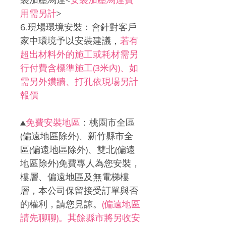
用需另計
>
6.現場環境安裝：會針對客戶
家中環境予以安裝建議，
若有
超出材料外的施工或耗材需另
行付費含標準施工(3米內)、如
需另外鑽牆、打孔依現場另計
報價
▲
免費安裝地區
：
桃園市全區
(偏遠地區除外)、新竹縣市全
區(偏遠地區除外)、雙北(偏遠
地區除外)免費專人為您安裝，
樓層、偏遠地區及無電梯樓
層，本公司保留接受訂單與否
的權利，請您見諒。
(偏遠地區
請先聊聊)。其餘縣市將另收安