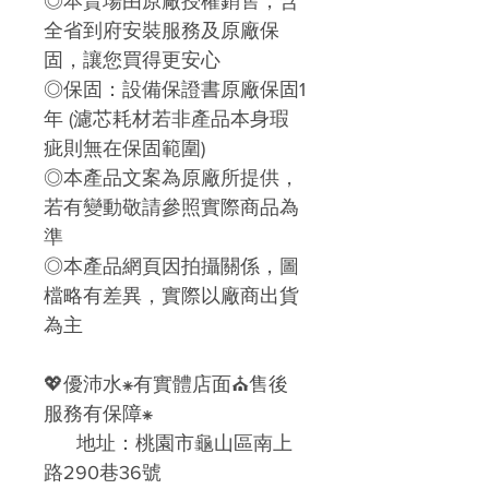
◎本賣場由原廠授權銷售，含
全省到府安裝服務及原廠保
固，讓您買得更安心
◎保固：設備保證書原廠保固1
年 (濾芯耗材若非產品本身瑕
疵則無在保固範圍)
◎本產品文案為原廠所提供，
若有變動敬請參照實際商品為
準
◎本產品網頁因拍攝關係，圖
檔略有差異，實際以廠商出貨
為主
💖優沛水⁕有實體店面⛪售後
服務有保障⁕
地址：桃園市龜山區南上
路290巷36號