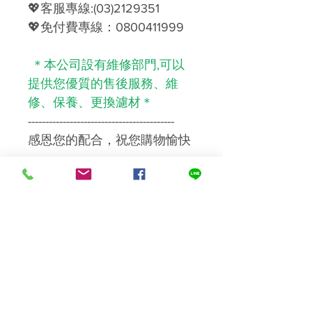
💖客服專線:(03)2129351
💖免付費專線：0800411999
＊本公司設有維修部門,可以
提供您優質的售後服務、維
修、保養、更換濾材＊
------------------------------------------
感恩您的配合，祝您購物愉快
運送及安裝
標準運費NT$100，滿NT$1000(含
溫馨提醒您
以上)免運費。
濾芯濾材屬【耗材商品】，一
經拆封即無法復原成新品再販
售，故若非新品瑕疵，將視情
況收取回復原狀之費用，或依