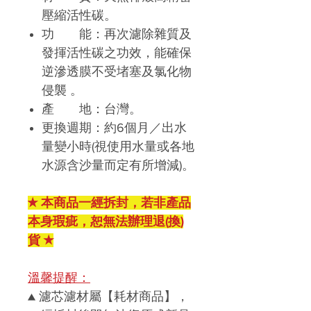
壓縮活性碳
。
功 能：再次濾除雜質及
發揮活性碳之功效，能確保
逆滲透膜不受堵塞及氯化物
侵襲 。
產 地：台灣。
更換週期：約6個月／出水
量變小時(視使用水量或各地
水源含沙量而定有所增減)。
★ 本商品一經拆封，若非產品
本身瑕疵，恕無法辦理退(換)
貨 ★
溫馨提醒：
▲ 濾芯濾材屬【耗材商品】，