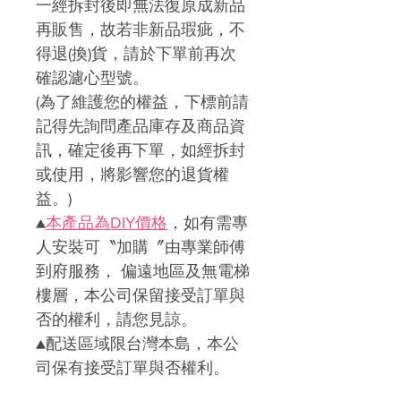
一經拆封後即無法復原成新品
再販售，故若非新品瑕疵，不
得退(換)貨，請於下單前再次
確認濾心型號。
(為了維護您的權益，下標前請
記得先詢問產品庫存及商品資
訊，確定後再下單，如經拆封
或使用，將影響您的退貨權
益。)
▲
本產品為DIY價格
，如有需專
人安裝可〝加購〞由專業師傅
到府服務， 偏遠地區及無電梯
樓層，本公司保留接受訂單與
否的權利，請您見諒。
▲配送區域限台灣本島，本公
司保有接受訂單與否權利。