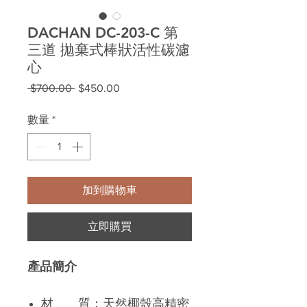
DACHAN DC-203-C 第
三道 拋棄式棒狀活性碳濾
心
一
促
 $700.00 
$450.00
般
銷
價
價
數量
*
格
格
加到購物車
立即購買
產品簡介
材 質：天然椰殼高精密