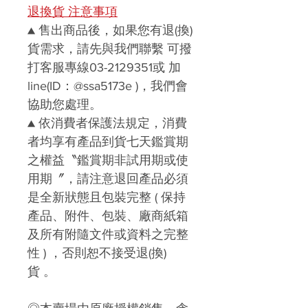
退換貨 注意事項
▲ 售出商品後，如果您有退(換)
貨需求，請先與我們聯繫 可撥
打客服專線03-2129351或 加
line(ID：@ssa5173e )，我們會
協助您處理。
▲ 依消費者保護法規定，消費
者均享有產品到貨七天鑑賞期
之權益〝鑑賞期非試用期或使
用期〞，請注意退回產品必須
是全新狀態且包裝完整 ( 保持
產品、附件、包裝、廠商紙箱
及所有附隨文件或資料之完整
性 ) ，否則恕不接受退(換)
貨 。