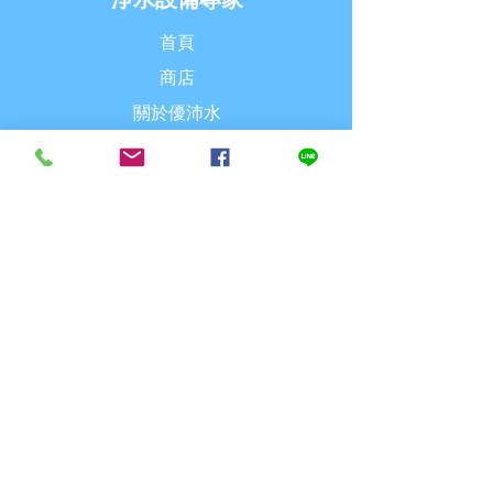
首頁
楊梅區
商店
新屋區
關於優沛水
觀音區
最新消息
聯繫我們
桃園區
龜山區
探索
八德區
常見問題
派送& 退換貨
大溪區
購物須知
大園區
付款方式
蘆竹區
追蹤我們