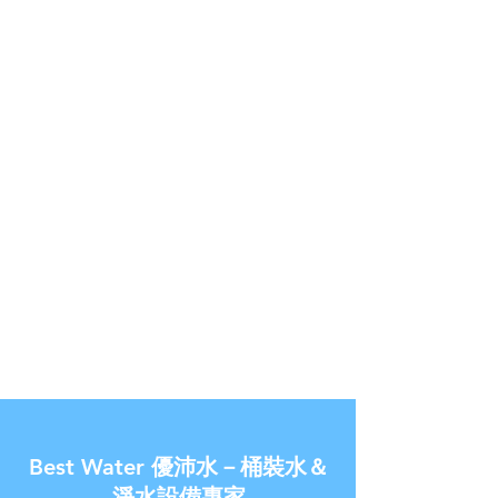
或無電梯樓層、無法接受訂單
之情形，本公司將以email通知
您訂單不成立取消訂單。在確
認交易條件無誤且有庫存後，
商品將會在上班時間內盡速送
達。
我們有各種的優惠方案跟公司
行號多人的專案優惠，歡迎您
來電洽詢03-2129351，會有專
業親切的客服人員為您服務。
桶裝水及飲水機配送區域如
下，謝謝。
新北市
桃園市
林口區
中壢區
鶯歌區
平鎮區
Best Water 優沛水－桶裝水＆
淨水設備專家
龍潭區