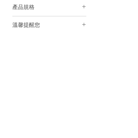
產品規格
額定電壓/額定頻率：110V/60Hz
溫馨提醒您
額定消耗功率：600W
尺寸：長31 X 寬31 X 高51 cm
飲水機建議擺放在防水之茶
重量：4.2 kg
機、地板，以免漏水時造成家
具、裝潢損壞。
桶裝水每次均以5桶以上分批出
貨。
第一次需付空桶押金1000元(空
桶及飲水機全數退回時，退還
押金)。
如需第二台飲水機時，優惠專
案可重覆購買或另外購買飲水
機。
本公司保留接受訂單與否的權
利，若因交易條件有誤、商品
無庫存或運送區域屬於較偏遠