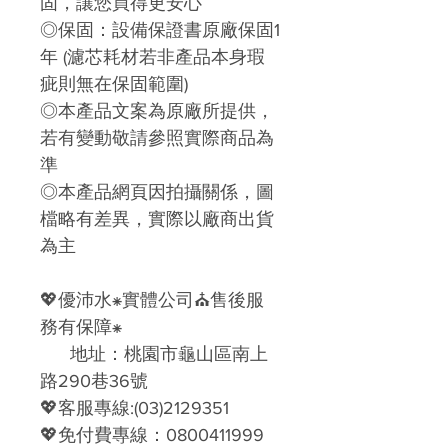
固，讓您買得更安心
◎保固：設備保證書原廠保固1
年 (濾芯耗材若非產品本身瑕
疵則無在保固範圍)
◎本產品文案為原廠所提供，
若有變動敬請參照實際商品為
準
◎本產品網頁因拍攝關係，圖
檔略有差異，實際以廠商出貨
為主
💖
優沛水
⁕
實體公司
⛪
售後服
務有保障
⁕
地址：桃園市龜山區南上
路290巷36號
💖
客服專線
:(03)2129351
💖
免付費專線：
0800411999