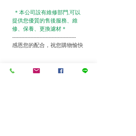
＊本公司設有維修部門,可以
提供您優質的售後服務、維
修、保養、更換濾材＊
------------------------------------------
感恩您的配合，祝您購物愉快
運送及安裝
標準運費NT$100，滿NT$1000(含
溫馨提醒您
以上)免運費。
濾芯濾材屬【耗材商品】，一
經拆封即無法復原成新品再販
售，故若非新品瑕疵，將視情
況收取回復原狀之費用，或依
商品之保存狀況按比例向您請