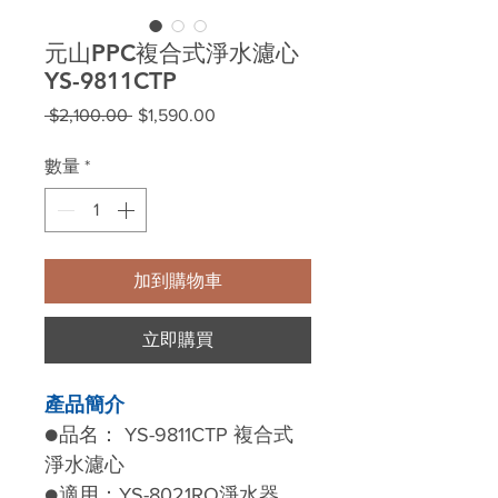
元山PPC複合式淨水濾心
YS-9811CTP
一
促
 $2,100.00 
$1,590.00
般
銷
價
價
數量
*
格
格
加到購物車
立即購買
產品簡介
●品名： YS-9811CTP 複合式
淨水濾心
●適用：YS-8021RO淨水器