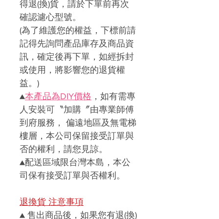
得退
(
換
)
貨，請於下單前再次
確認濾心型號。
(
為了維護您的權益，下標前請
記得先詢問產品庫存及商品資
訊，確定後再下單，如經拆封
或使用，將影響您的退貨權
益。)
▲
本產品
為DIY價格
，如有需專
人安裝可〝加購〞由專業師傅
到府服務， 偏遠地區及無電梯
樓層，本公司保留接受訂單與
否的權利，請您見諒。
▲
配送區域限台灣本島，本公
司保有接受訂單與否權利。
退換貨 注意事項
▲
售出商品後，如果您有退(換)