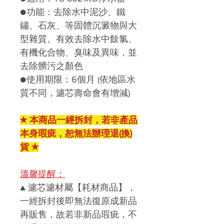
●功能：去除水中泥沙、鐵
鏽、石灰、等固體沉澱物與大
型雜質。有效去除水中餘氯、
有機化合物、臭味及異味，並
去除髒污之顏色
●使用期限：6個月 (依地區水
質不同，濾芯壽命會有增減)
★ 本商品一經拆封，若非產品
本身瑕疵，恕無法辦理退(換)
貨 ★
溫馨提醒：
▲
濾芯濾材屬【耗材商品】，
一經拆封後即無法復原成新品
再販售，故若非新品瑕疵，不