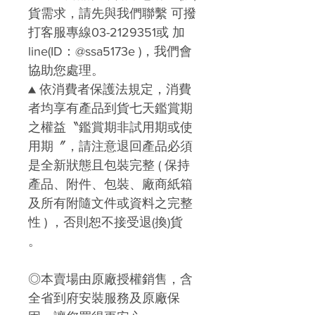
貨需求，請先與我們聯繫
可撥
打客服專線03-2129351或 加
line(ID：@ssa5173e )
，我們會
協助您處理。
▲
依消費者保護法規定，消費
者均享有產品到貨七天鑑賞期
之權益〝
鑑賞期非試用期或使
用期〞，請注意
退回產品必須
是全新狀態且包裝完整 ( 保持
產品、附件、包裝、廠商紙箱
及所有附隨文件或資料之完整
性 ) ，否則恕不接受退
(
換)
貨
。
◎本賣場由原廠授權銷售，含
全省到府安裝服務及原廠保