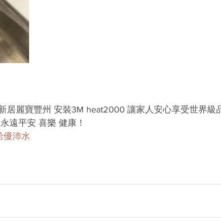
居麗寶豐州 安裝3M heat2000 讓家人安心享受世界
永遠平安 喜樂 健康！
給優沛水