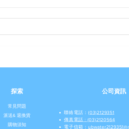
案例分享《豪星HS-A990飲水
【U-
機內建RO逆滲透過濾器》
例分
【U-Best Water 優沛水】
內建
探索
公司資訊
常見問題
聯絡電話：
(03)2129351
派送& 退換貨
​傳真電話 : (03)2120564
購物須知
電子信箱：
ubwater2129351@