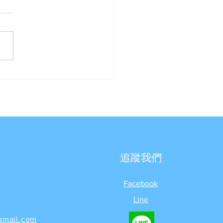
Best Water 優沛水】- 案
享《豪星HS-A990飲水機
UF四道過濾器》
追蹤我們
Facebook
Line
gmail.com