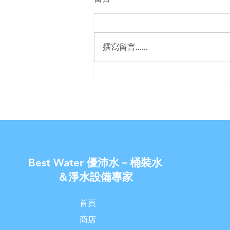
撰寫留言......
案例分享《豪星HM-900飲水
機內建RO逆滲透過濾器》
【U-Best Water 優沛水】
Best Water 優沛水－桶裝水
＆淨水設備專家
首頁
商店