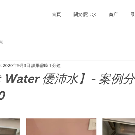
首頁
關於優沛水
商店
最
惠
水
2020年9月3日
讀畢需時 1 分鐘
t Water 優沛水】- 案例
0