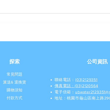
【優沛水 南崁水生活館】- 除
【金
舊佈新破盤價
家】
探索
公司資訊
常見問題
聯絡電話：
(03)2129351
派送& 退換貨
​傳真電話 : (03)2120564
購物須知
電子信箱：
ubwater2129351@
付款方式
地址：桃園市龜山區南上路290