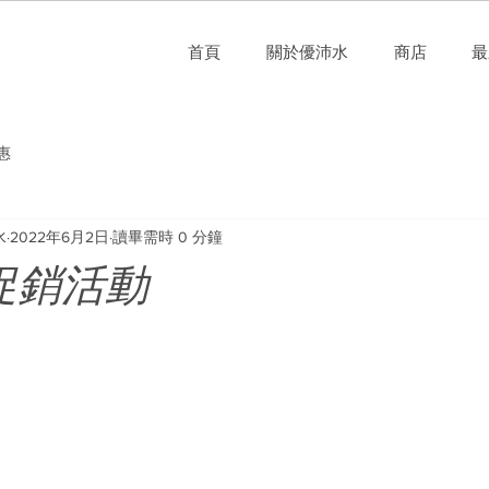
首頁
關於優沛水
商店
最
惠
水
2022年6月2日
讀畢需時 0 分鐘
 促銷活動