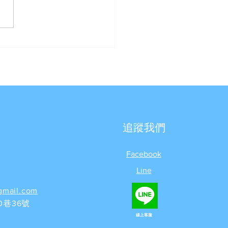
兔報喜了◆幸福到我
- 新春過年讓您Fun大價!!
追蹤我們
Facebook
Line
gmail.com
巷36號
線上客服