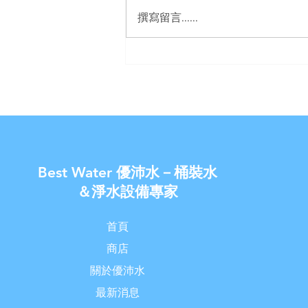
撰寫留言......
【U-Best Water 優沛水】- 宮
黛淨水器 母親節優惠活動
Best Water 優沛水－桶裝水
＆淨水設備專家
首頁
商店
關於優沛水
最新消息