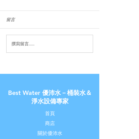
留言
撰寫留言......
【優沛水 南崁水生活館】-
【金兔報喜了◆
除舊佈新破盤價
家】- 新春過年讓
價!!
Best Water 優沛水－桶裝水＆
淨水設備專家
首頁
商店
關於優沛水