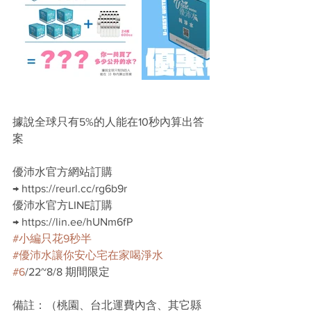
據說全球只有5%的人能在10秒內算出答
案
優沛水官方網站訂購
→ https://reurl.cc/rg6b9r
優沛水官方LINE訂購
→ https://lin.ee/hUNm6fP
#小編只花9秒半
#優沛水讓你安心宅在家喝淨水
#6
/22~8/8 期間限定
備註：（桃園、台北運費內含、其它縣