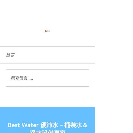
留言
撰寫留言......
【優沛水 南崁水生活館】-
【金兔報喜了◆
除舊佈新破盤價
家】- 新春過年讓
價!!
Best Water 優沛水－桶裝水＆