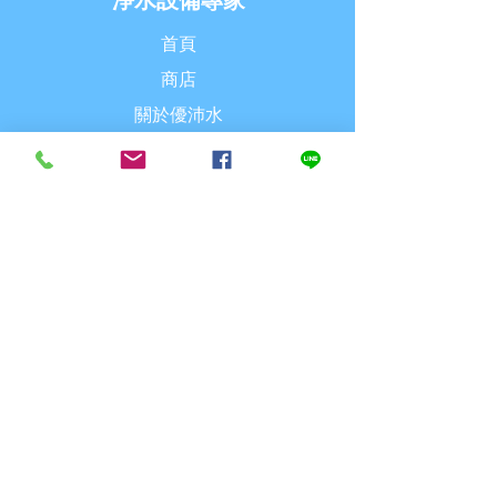
淨水設備專家
首頁
商店
關於優沛水
最新消息
聯繫我們
探索
常見問題
派送& 退換貨
購物須知
付款方式
追蹤我們