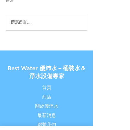
撰寫留言......
【優沛水 南崁水生活館】-
【金兔報喜了◆
除舊佈新破盤價
家】- 新春過年讓
價!!
Best Water 優沛水－桶裝水＆
淨水設備專家
首頁
商店
關於優沛水
最新消息
聯繫我們