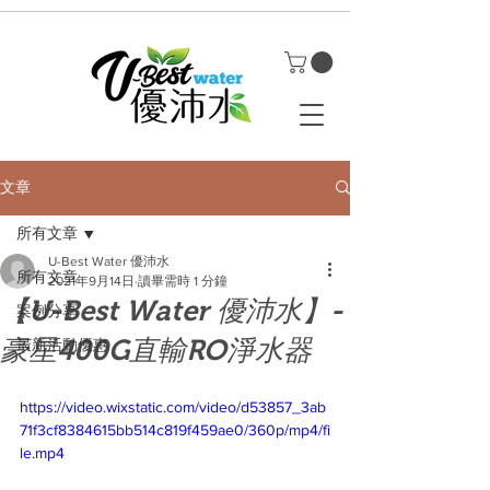
文章
所有文章
U-Best Water 優沛水
所有文章
2021年9月14日
讀畢需時 1 分鐘
【U-Best Water 優沛水】-
案例分享
豪星400G直輸RO淨水器
最新活動優惠
https://video.wixstatic.com/video/d53857_3ab
71f3cf8384615bb514c819f459ae0/360p/mp4/fi
le.mp4