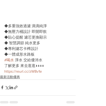
◆多重強效過濾 滴滴純淨
◆無壓力桶設計 即開即飲
◆貼心提醒 濾芯更換顯示
◆ 智慧調節 純水更多
◆專利濾芯卡榫設計
◆一體成形水路板
#喝水
 淨水 交給優沛水
了解更多 來去逛逛↓↓↓↓
https://reurl.cc/zW8v1e
最新活動優惠