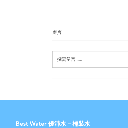
留言
撰寫留言......
【U-Best Water 優沛水】- 宮
黛淨水器 母親節優惠活動
Best Water 優沛水－桶裝水