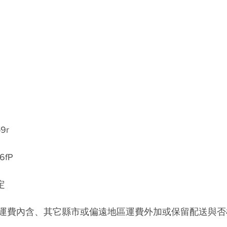
b9r
m6fP
定
運費內含、其它縣市或偏遠地區運費外加或保留配送與否