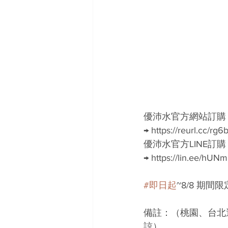
優沛水官方網站訂購
→ https://reurl.cc/rg6
優沛水官方LINE訂購
→ https://lin.ee/hUN
#即日起
~8/8 期間限
備註：（桃園、台北
諒）