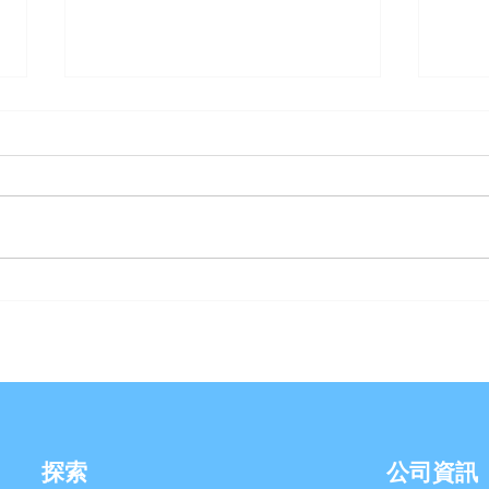
【優沛水 南崁水生活館】- 除
【金
舊佈新破盤價
家】
探索
公司資訊