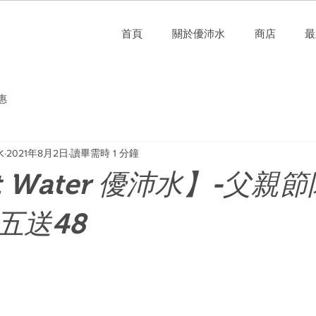
首頁
關於優沛水
商店
最
惠
水
2021年8月2日
讀畢需時 1 分鐘
st Water 優沛水】-父親
五送48