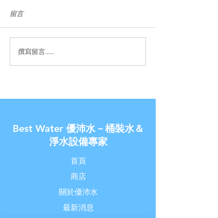
留言
撰寫留言......
【優沛水 南崁水生活館】-
【金兔報喜了◆
除舊佈新破盤價
家】- 新春過年讓
價!!
Best Water 優沛水－桶裝水＆
淨水設備專家
首頁
商店
關於優沛水
最新消息