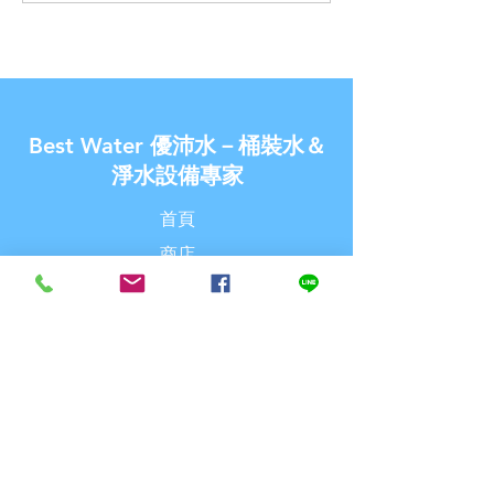
飲水機內建RO逆滲透過濾
水】- 案例分享《
器》【U-Best Water 優沛
A990飲水機內
水】
濾器》
Best Water 優沛水－桶裝水＆
淨水設備專家
首頁
商店
關於優沛水
最新消息
聯繫我們
探索
常見問題