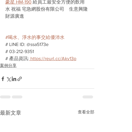
豪星 HM-190
 給員工最安全方便的飲用
水 祝福 宅急網股份有限公司    生意興隆 
財源廣進
#喝水、淨水的事交給優沛水
# LINE ID: @ssa5173e
# 03-212-9351
# 產品資訊:
 https://reurl.cc/Akv13p
案例分享
查看全部
最新文章