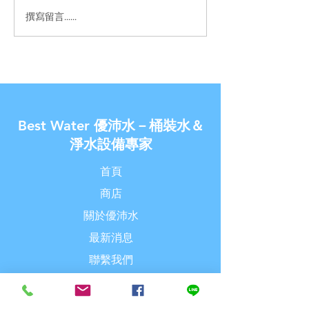
撰寫留言......
案例分享《豪星HS-A990
【U-Best Wate
飲水機內建RO逆滲透過濾
水】- 案例分享《
器》【U-Best Water 優沛
A990飲水機內
水】
濾器》
Best Water 優沛水－桶裝水＆
淨水設備專家
首頁
商店
關於優沛水
最新消息
聯繫我們
探索