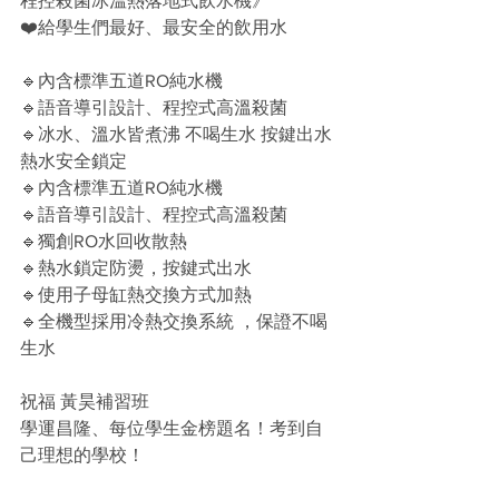
程控殺菌冰溫熱落地式飲水機》
❤️給學生們最好、最安全的飲用水
🔹內含標準五道RO純水機 
🔹語音導引設計、程控式高溫殺菌 
🔹冰水、溫水皆煮沸 不喝生水 按鍵出水 
熱水安全鎖定 
🔹內含標準五道RO純水機 
🔹語音導引設計、程控式高溫殺菌 
🔹獨創RO水回收散熱 
🔹熱水鎖定防燙，按鍵式出水  
🔹使用子母缸熱交換方式加熱 
🔹全機型採用冷熱交換系統 ，保證不喝
生水
祝福 黃昊補習班
學運昌隆、每位學生金榜題名！考到自
己理想的學校！