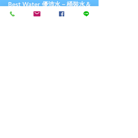
Best Water 優沛水－桶裝水＆
淨水設備專家
首頁
商店
關於優沛水
最新消息
聯繫我們
探索
常見問題
派送& 退換貨
購物須知
付款方式