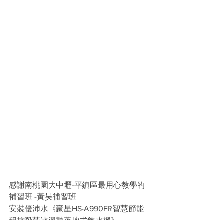
感謝南桃園大中壢-平鎮區最用心教學的
補習班 -黃昊補習班
安裝優沛水《豪星HS-A990FR智慧節能