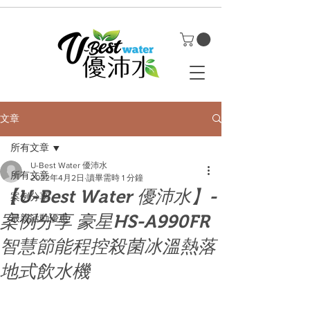
文章
所有文章
U-Best Water 優沛水
所有文章
2022年4月2日
讀畢需時 1 分鐘
【U-Best Water 優沛水】-
案例分享
案例分享 豪星HS-A990FR
最新活動優惠
智慧節能程控殺菌冰溫熱落
地式飲水機