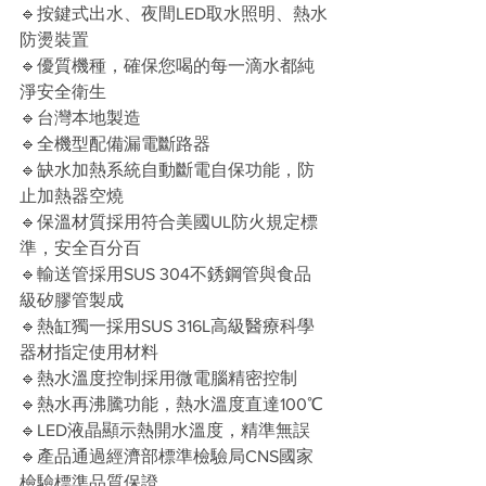
🔹按鍵式出水、夜間LED取水照明、熱水
防燙裝置
🔹優質機種，確保您喝的每一滴水都純
淨安全衛生
🔹台灣本地製造
🔹全機型配備漏電斷路器
🔹缺水加熱系統自動斷電自保功能，防
止加熱器空燒
🔹保溫材質採用符合美國UL防火規定標
準，安全百分百
🔹輸送管採用SUS 304不銹鋼管與食品
級矽膠管製成
🔹熱缸獨一採用SUS 316L高級醫療科學
器材指定使用材料
🔹熱水溫度控制採用微電腦精密控制
🔹熱水再沸騰功能，熱水溫度直達100℃
🔹LED液晶顯示熱開水溫度，精準無誤
🔹產品通過經濟部標準檢驗局CNS國家
檢驗標準品質保證