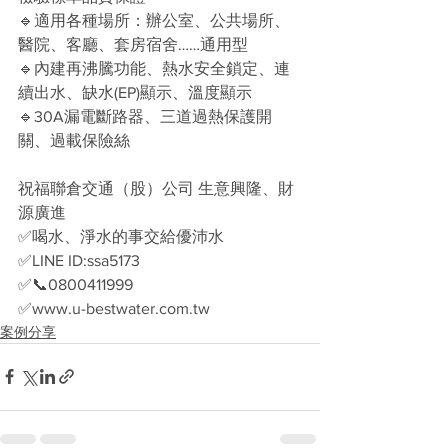
🔹適用各種場所：辦公室、公共場所、
醫院、客廳、套房宿舍……通用型
🔹內建再沸騰功能、熱水安全鎖定、連
續出水、缺水(EP)顯示、溫度顯示
🔹30A漏電斷路器、三道過熱保護開
關、過載保險絲
祝福聯倉交通（股）公司 生意興隆、財
源廣進
✅喝水、淨水的事交給優沛水
✅LINE ID:ssa5173
✅📞0800411999
✅www.u-bestwater.com.tw
案例分享