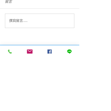
留言
撰寫留言......
案例分享《豪星HS-A990
【U-Best Wate
飲水機內建RO逆滲透過濾
水】- 案例分享《
器》【U-Best Water 優沛
A990飲水機內
水】
濾器》
Best Water 優沛水－桶裝水＆
淨水設備專家
首頁
商店
關於優沛水
最新消息
聯繫我們