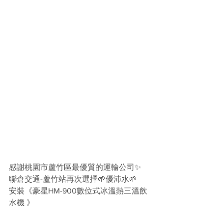
感謝桃園市蘆竹區最優質的運輸公司✨
聯倉交通-蘆竹站再次選擇🌱優沛水🌱
安裝《豪星HM-900數位式冰溫熱三溫飲
水機 》