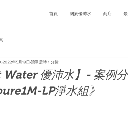
首頁
關於優沛水
商店
最
惠
水
2022年5月19日
讀畢需時 1 分鐘
st Water 優沛水】- 案
pure1M-LP淨水組》