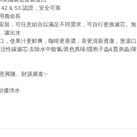
 42 & 53 認證，安全可靠
用壽命長 
於安裝，可任意組合以滿足不同需求，可自行更換濾芯。
。濾出水
可口，使果汁更鮮爽，咖啡更香濃，茶更清新透澈，煲湯口
椰殼活性碳濾芯:去除水中餘氯/異色異味/隱孢子蟲&賈弟蟲/
 生意興隆、財源廣進
✨
給優沛水