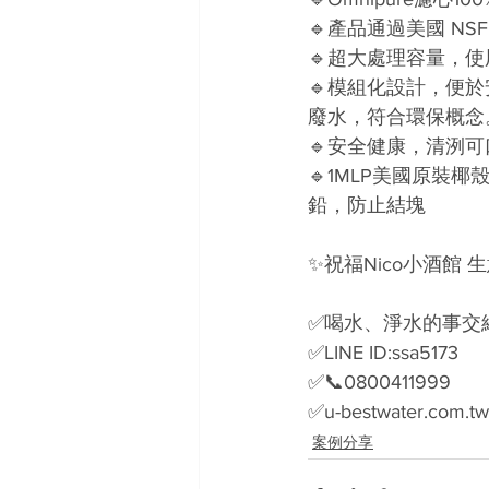
🔹產品通過美國 NSF
🔹超大處理容量，使
🔹模組化設計，便
廢水，符合環保概念
🔹安全健康，清洌
🔹1MLP美國原裝
鉛，防止結塊
✨
祝福Nico小酒館
✅喝水、淨水的事交
✅LINE ID:ssa5173
✅📞0800411999
✅u-bestwater.com.tw
案例分享