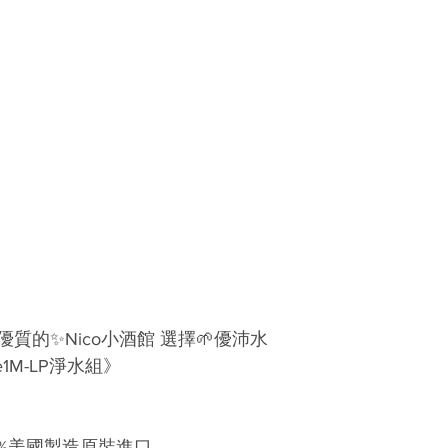
質的✨Nico小酒館 選擇🌱優沛水
e1M-LP淨水組》
100%美國製造原裝進口