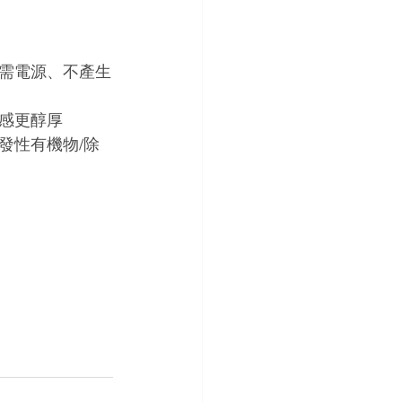
無需電源、不產生
感更醇厚
揮發性有機物/除