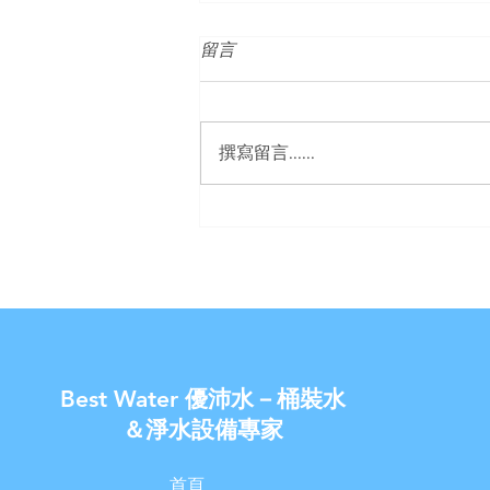
留言
撰寫留言......
案例分享《豪星HM-900飲水
機內建RO逆滲透過濾器》
【U-Best Water 優沛水】
Best Water 優沛水－桶裝水
＆淨水設備專家
首頁