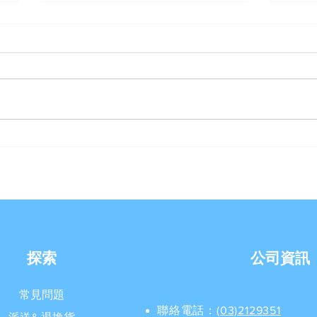
案例分享《豪星HS-A990飲水
【U-
機內建RO逆滲透過濾器》
例分
【U-Best Water 優沛水】
內建
探索
公司資訊
常見問題
聯絡電話：
(03)2129351