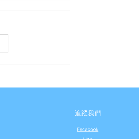
Best Water 優沛水】- 案
享《豪星HS-A990飲水機
UF四道過濾器》
追蹤我們
Facebook