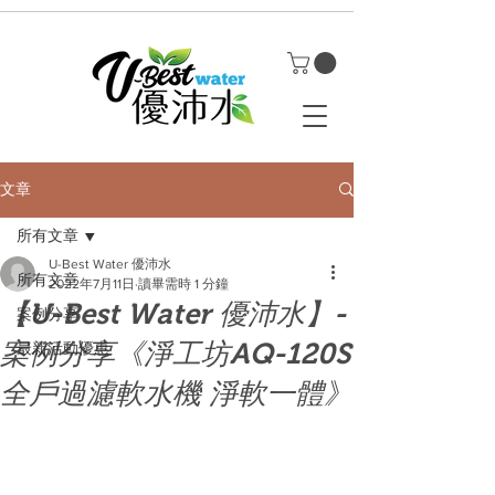
文章
所有文章
U-Best Water 優沛水
所有文章
2022年7月11日
讀畢需時 1 分鐘
【U-Best Water 優沛水】-
案例分享
案例分享《淨工坊AQ-120S
最新活動優惠
全戶過濾軟水機 淨軟一體》