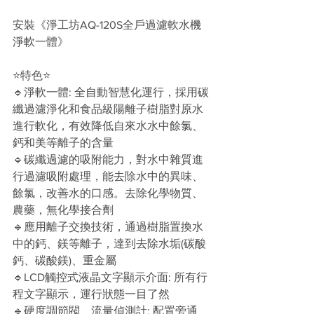
安裝《淨工坊AQ-120S全戶過濾軟水機 
淨軟一體》
⭐️特色⭐️
🔹淨軟一體: 全自動智慧化運行，採用碳
纖過濾淨化和食品級陽離子樹脂對原水
進行軟化，有效降低自來水水中餘氯、
鈣和美等離子的含量 
🔹碳纖過濾的吸附能力，對水中雜質進
行過濾吸附處理，能去除水中的異味、
餘氯，改善水的口感。去除化學物質、
農藥，無化學接合劑 
🔹應用離子交換技術，通過樹脂置換水
中的鈣、鎂等離子，達到去除水垢(碳酸
鈣、碳酸鎂)、重金屬 
🔹LCD觸控式液晶文字顯示介面: 所有行
程文字顯示，運行狀態一目了然 
🔹硬度調節閥、流量偵測計: 配置旁通