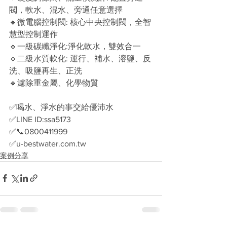
閥，軟水、混水、旁通任意選擇 
🔹微電腦控制閥: 核心中央控制閥，全智
慧型控制運作 
🔹一級碳纖淨化:淨化軟水，雙效合一 
🔹二級水質軟化: 運行、補水、溶鹽、反
洗、吸鹽再生、正洗 
🔹濾除重金屬、化學物質
✅喝水、淨水的事交給優沛水
✅LINE ID:ssa5173
✅📞0800411999
✅u-bestwater.com.tw
案例分享