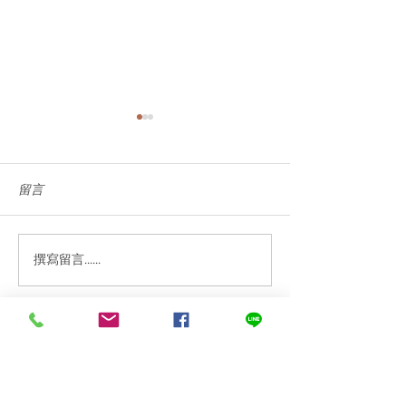
留言
撰寫留言......
案例分享《豪星HS-A990
【U-Best Wate
飲水機內建RO逆滲透過濾
水】- 案例分享《
器》【U-Best Water 優沛
A990飲水機內
水】
濾器》
Best Water 優沛水－桶裝水＆