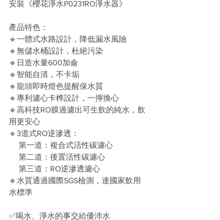
安裝《櫻花淨水P0231RO淨水器》
產品特色：
🔹一體式水路設計，降低漏水風險
🔹無儲水桶設計，杜絕污染
🔹日造水量600加侖
🔹智能自清，不卡垢
🔹龍頭即時燈色提醒保水質
🔹專利濾心卡榫設計，一擰換心
🔹高科技RO膜過濾出可生飲的純水，飲
用更安心
🔹3道式RO逆滲透：
     第一道：複合式活性碳濾心
     第二道：後置活性碳濾心
     第三道：RO逆滲透濾心
🔹水質通過國際SGS檢測，達國家飲用
水標準
✅喝水、淨水的事交給優沛水