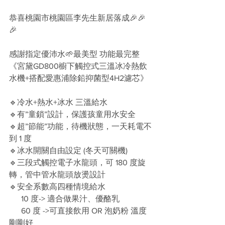
恭喜桃園市桃園區李先生新居落成🎉🎉
🎉
感謝指定優沛水🌱最美型 功能最完整
《宮黛GD800櫥下觸控式三溫冰冷熱飲
水機+搭配愛惠浦除鉛抑菌型4H2濾芯》
🔹冷水+熱水+冰水 三溫給水
🔹有”童鎖”設計，保護孩童用水安全
🔹超”節能”功能，待機狀態，一天耗電不
到 1 度
🔹冰水開關自由設定 (冬天可關機)
🔹三段式觸控電子水龍頭，可 180 度旋
轉，管中管水龍頭放燙設計
🔹安全系數高四種情境給水
      10 度-> 適合做果汁、優酪乳
      60 度 ->可直接飲用 OR 泡奶粉 溫度
剛剛好