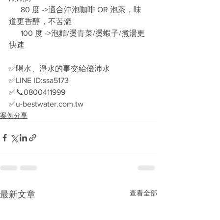
      80 度 ->適合沖泡咖啡 OR 泡茶，味
道更香醇，不苦澀
      100 度 ->泡麵/燙青菜/燙蝦子/煮湯更
快速
✅喝水、淨水的事交給優沛水
✅LINE ID:ssa5173
✅📞0800411999
✅u-bestwater.com.tw
案例分享
查看全部
最新文章