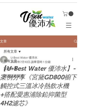
文章
所有文章
U-Best Water 優沛水
所有文章
2022年7月10日
讀畢需時 1 分鐘
【U-Best Water 優沛水】-
案例分享
案例分享《宮黛GD800櫥下
最新活動優惠
觸控式三溫冰冷熱飲水機
+搭配愛惠浦除鉛抑菌型
4H2濾芯》