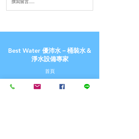
撰寫留言......
【優沛水 南崁水生活館】-
【金兔報喜了◆
除舊佈新破盤價
家】- 新春過年讓
價!!
Best Water 優沛水－桶裝水＆
淨水設備專家
首頁
商店
關於優沛水
最新消息
聯繫我們
探索