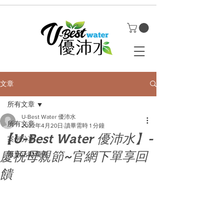
文章
所有文章
U-Best Water 優沛水
所有文章
2022年4月20日
讀畢需時 1 分鐘
【U-Best Water 優沛水】-
案例分享
慶祝母親節~官網下單享回
最新活動優惠
饋