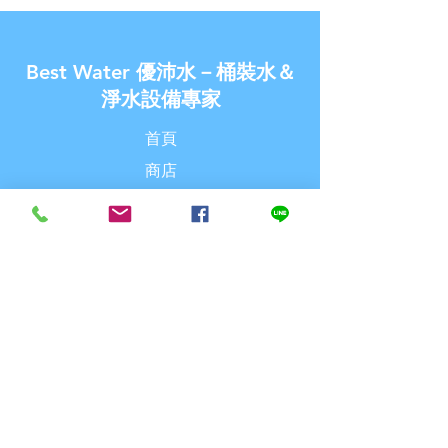
Best Water 優沛水－桶裝水＆
淨水設備專家
首頁
商店
關於優沛水
最新消息
聯繫我們
探索
常見問題
派送& 退換貨
購物須知