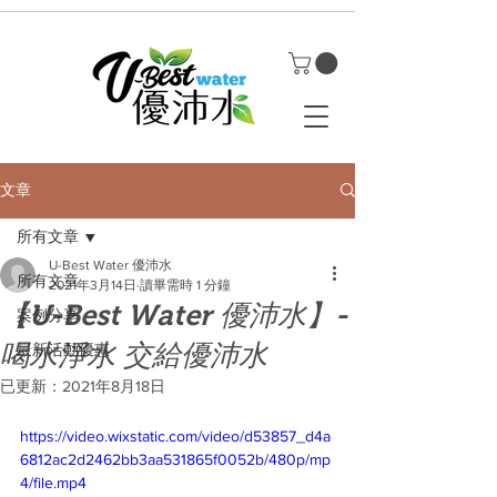
文章
所有文章
U-Best Water 優沛水
所有文章
2021年3月14日
讀畢需時 1 分鐘
【U-Best Water 優沛水】-
案例分享
喝水淨水 交給優沛水
最新活動優惠
已更新：
2021年8月18日
https://video.wixstatic.com/video/d53857_d4a
6812ac2d2462bb3aa531865f0052b/480p/mp
4/file.mp4