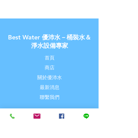
器》【U-Best Water 優沛
優惠活動
水】
Best Water 優沛水－桶裝水＆
淨水設備專家
首頁
商店
關於優沛水
最新消息
聯繫我們
探索
常見問題