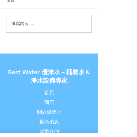
撰寫留言......
【優沛水 南崁水生活館】-
【金兔報喜了◆
除舊佈新破盤價
家】- 新春過年讓
價!!
Best Water 優沛水－桶裝水＆
淨水設備專家
首頁
商店
關於優沛水
最新消息
聯繫我們