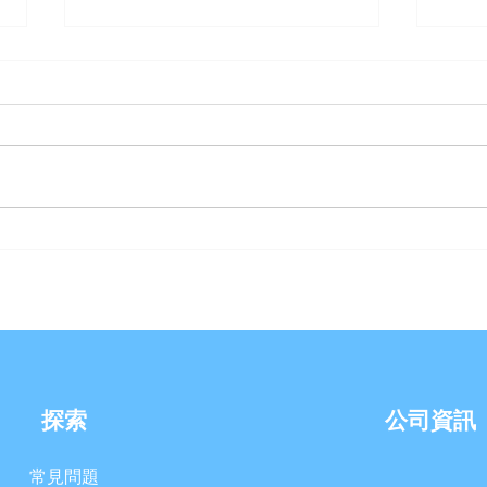
【優沛水 南崁水生活館】- 除
【金
舊佈新破盤價
家】
探索
公司資訊
常見問題