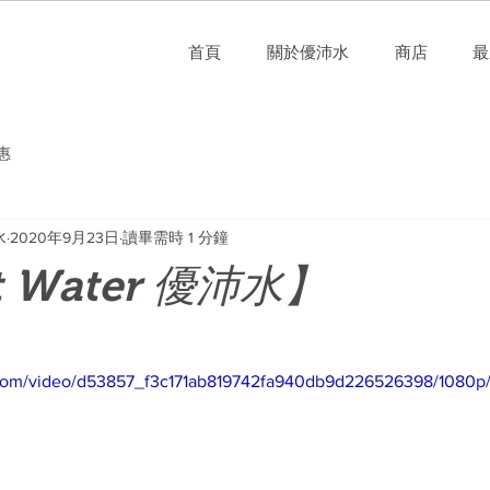
首頁
關於優沛水
商店
最
惠
水
2020年9月23日
讀畢需時 1 分鐘
t Water 優沛水】
ic.com/video/d53857_f3c171ab819742fa940db9d226526398/1080p