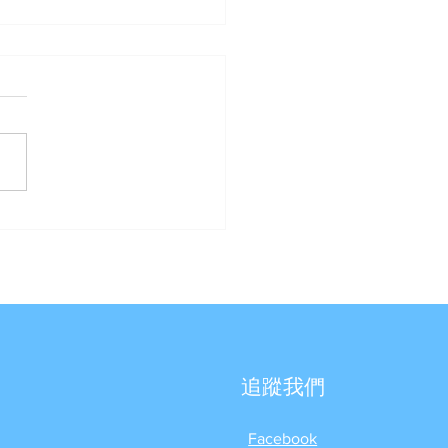
兔報喜了◆幸福到我
- 新春過年讓您Fun大價!!
追蹤我們
Facebook