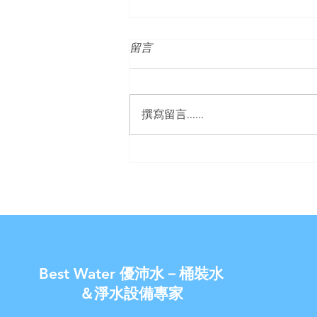
留言
撰寫留言......
【U-Best Water 優沛水】- 宮
黛淨水器 母親節優惠活動
Best Water 優沛水－桶裝水
＆淨水設備專家