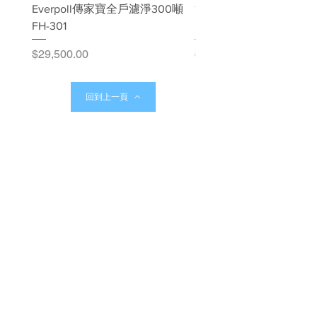
Everpoll傳家寶全戶濾淨300噸
淨工坊 AQ-120S 全戶
FH-301
【全戶過濾&軟水二合一
價格
一般價格
$29,500.00
$76,000.00
回到上一頁