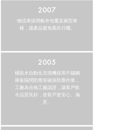
2007
物流車採用帆布包覆及廂型車
種，讓產品避免風吹日曬。
2005
桶裝水自動化充填機採用不鏽鋼
庫板隔間防塵室確保防塵作業，
工廠為合格工廠認證，讓客戶飲
水品質良好，使客戶更安心、滿
意。