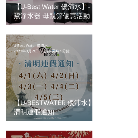
【U-Best Water 優沛水】- 宮
黛淨水器 母親節優惠活動
U-Best Water 優沛水
2023年3月21日
讀畢需時 1 分鐘
【U-BESTWATER 優沛水】-
清明連假通知