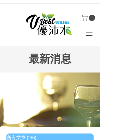
最新消息
所有文章
(136)
136 篇文章