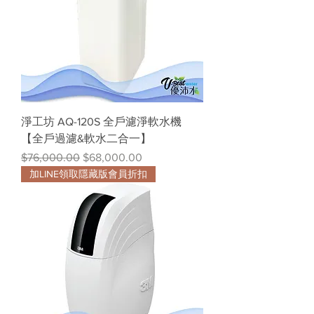
淨工坊 AQ-120S 全戶濾淨軟水機
【全戶過濾&軟水二合一】
一般價格
促銷價格
$76,000.00
$68,000.00
加LINE領取隱藏版會員折扣