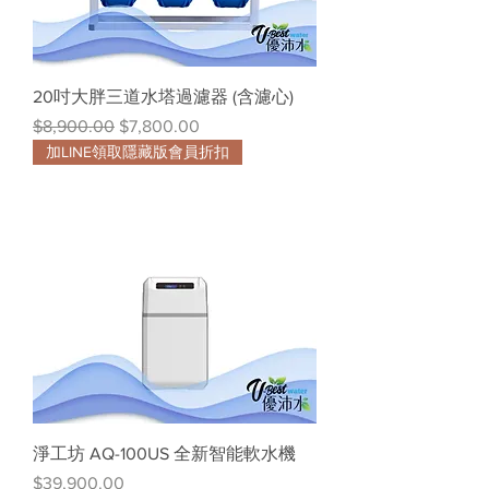
20吋大胖三道水塔過濾器 (含濾心)
一般價格
促銷價格
$8,900.00
$7,800.00
加LINE領取隱藏版會員折扣
淨工坊 AQ-100US 全新智能軟水機
價格
$39,900.00