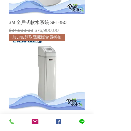
3M 全戶式軟水系統 SFT-150
一般價格
促銷價格
$84,900.00
$76,900.00
加LINE領取隱藏版會員折扣
Everpoll智慧型軟水機-旗艦型WS-
1500