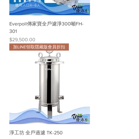
Everpoll傳家寶全戶濾淨300噸FH-
301
價格
$29,500.00
加LINE領取隱藏版會員折扣
淨工坊 全戶過濾 TK-250