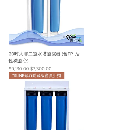
20吋大胖二道水塔過濾器 (含PP+活
性碳濾心)
一般價格
促銷價格
$9,130.00
$7,300.00
加LINE領取隱藏版會員折扣