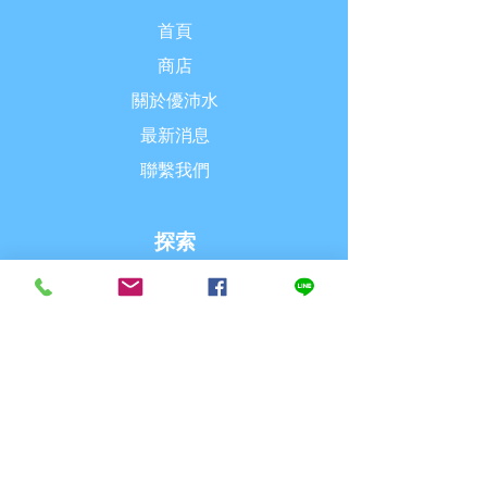
首頁
商店
關於優沛水
最新消息
聯繫我們
探索
常見問題
派送& 退換貨
購物須知
付款方式
追蹤我們