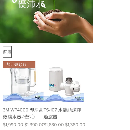
篩選
加LINE領取隱藏版會員折扣
3M WP4000 即淨高
TS-107 水龍頭潔淨
效濾水壺-1壺1心
過濾器
一般價格
促銷價格
一般價格
促銷價格
$1,990.00
$1,390.00
$1,680.00
$1,380.00